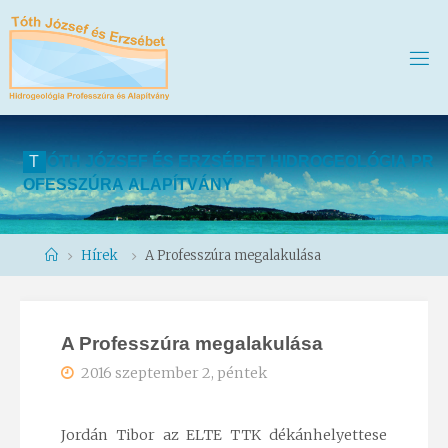
T
Ó
T
H
J
Ó
Z
S
E
F
É
S
E
R
Z
S
É
B
E
T
H
I
D
R
O
G
E
O
L
Ó
G
I
A
P
R
O
F
E
S
S
Z
Ú
R
A
A
L
A
P
Í
T
V
Á
N
Y
Home
Hírek
A Professzúra megalakulása
A Professzúra megalakulása
2016 szeptember 2, péntek
Jordán Tibor az ELTE TTK dékánhelyettese