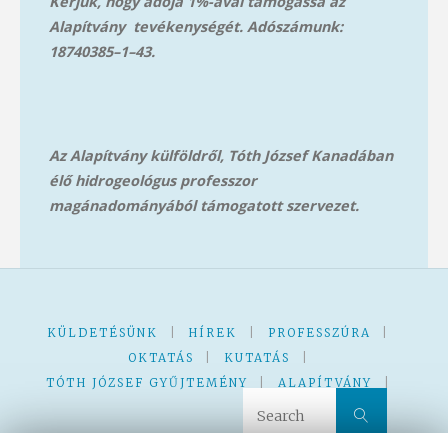
Kérjük, hogy adója 1%-ával támogassa az
Alapítvány tevékenységét. Adószámunk:
18740385–1–43.
Az Alapítvány külföldről, Tóth József Kanadában
élő hidrogeológus professzor
magánadományából támog
atott szervezet.
KÜLDETÉSÜNK
|
HÍREK
|
PROFESSZÚRA
|
OKTATÁS
|
KUTATÁS
|
TÓTH JÓZSEF GYŰJTEMÉNY
|
ALAPÍTVÁNY
|
Search 
Search