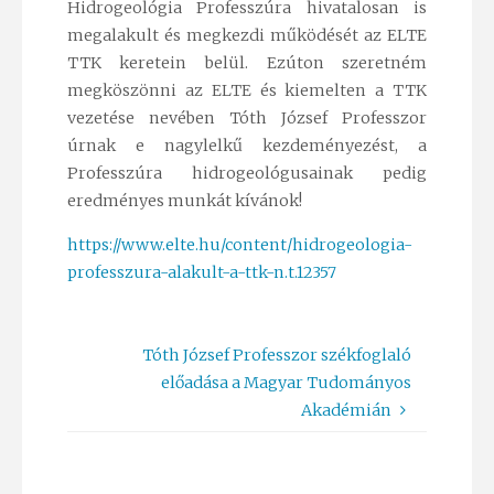
Hidrogeológia Professzúra hivatalosan is
megalakult és megkezdi működését az ELTE
TTK keretein belül. Ezúton szeretném
megköszönni az ELTE és kiemelten a TTK
vezetése nevében Tóth József Professzor
úrnak e nagylelkű kezdeményezést, a
Professzúra hidrogeológusainak pedig
eredményes munkát kívánok!
https://www.elte.hu/content/hidrogeologia-
professzura-alakult-a-ttk-n.t.12357
Tóth József Professzor székfoglaló
előadása a Magyar Tudományos
Akadémián