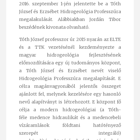
2016. szeptember 1-jén jelentette be a Tóth
József és Erzsébet Hidrogeológia Professzúra
megalakulását. Alábbiakban Jordán Tibor
beszédének kivonata olvasható.
Tóth József professzor úr 2015 nyarán az ELTE
és a TTK vezetésénél kezdeményezte a
magyar hidrogeológia fejlesztésének
előmozdítására egy új tudományos központ,
a Tóth József és Erzsébet nevét viselő
Hidrogeológia Professzúra megalapítását. E
célra magánvagyonából jelentős összeget
ajánlott fel, melynek kezelésére egy hasonló
nevű alapítványt is létrehozott. E központ fő
célja a modern hidrogeológiai (a Tóth-
féle medence hidraulikát és a medencebeli
vízáramlások földtani hatótényező
szerepét integráló)