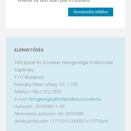
browser for next time I post a comment.
ELÉRHETŐSÉG
Tóth József és Erzsébet Hidrogeológia Professzúra
Alapítvány
1117 Budapest
Pázmány Péter sétány 1/C, 1.705
Telefon: +36-1-372-2553
E-mail:
hidrogeologia@tothprofesszura.elte.hu
Adószám: 18740385–1–43
Nemzetközi adószám: HU 18740385
Bankszámlaszám: 11711010-20005014 OTP Bank