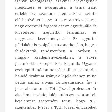
igényű feldolgozása, szakmai örökségének
megőrzése és gyarapítása, a téma iránt
érdeklődők számára nemzetközi szintű
elérhetővé tétele. Az ELTE és a TTK vezetése
nagy örömmel fogadta ezt az egyedülálló és
kivételesen nagylelkű felajánlást és
nagyszerű kezdeményezést. Ez egyúttal
példaként is szolgál arra vonatkozóan, hogy a
felsőoktatás rendszerében a jövőben a
magán- kezdeményezéseknek is egyre
jelentősebb szerepet kell kapniuk. Ugyanis
ezek építő módon hozzájárulhatnak mind a
haladó szakmai irányok kijelöléséhez mind
pedig annak anyagi támogatásához. Így e
jeles alkalommal, Tóth József professzor úr
akadémiai székfoglalója után azt az örömteli
bejelentést szeretném tenni, hogy 2016
szeptember 1-jével a Tóth József és Erzsébet