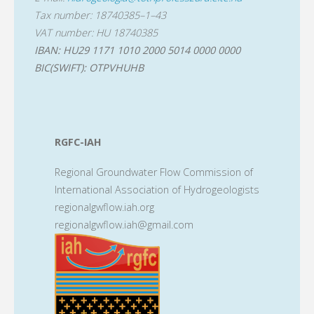
Tax number: 18740385–1–43
VAT number: HU 18740385
IBAN: HU29 1171 1010 2000 5014 0000 0000
BIC(SWIFT): OTPVHUHB
RGFC-IAH
Regional Groundwater Flow Commission of
International Association of Hydrogeologists
regionalgwflow.iah.org
regionalgwflow.iah@gmail.com