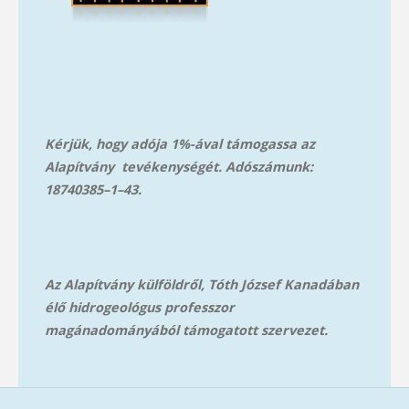
Kérjük, hogy adója 1%-ával támogassa az
Alapítvány tevékenységét. Adószámunk:
18740385–1–43.
Az Alapítvány külföldről, Tóth József Kanadában
élő hidrogeológus professzor
magánadományából támog
atott szervezet.