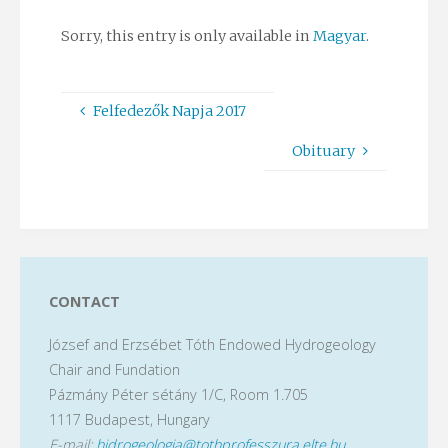
Sorry, this entry is only available in
Magyar
.
Felfedezők Napja 2017
Obituary
CONTACT
József and Erzsébet Tóth Endowed Hydrogeology
Chair and Fundation
Pázmány Péter sétány 1/C, Room 1.705
1117 Budapest, Hungary
E-mail:
hidrogeologia@tothprofesszura.elte.hu