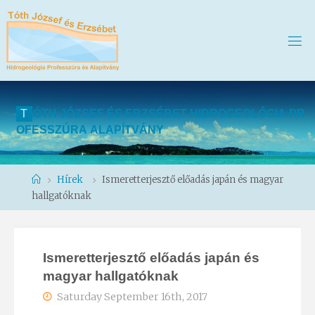
T
Ó
T
H
J
Ó
Z
S
E
F
É
S
E
R
Z
S
É
B
E
T
H
I
D
R
O
G
E
O
L
Ó
G
I
A
P
R
O
F
E
S
S
Z
Ú
R
A
A
L
A
P
Í
T
V
Á
N
Y
Home
Hírek
Ismeretterjesztő előadás japán és magyar
hallgatóknak
Ismeretterjesztő előadás japán és
magyar hallgatóknak
Saturday September 16th, 2017