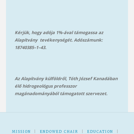
Kérjük, hogy adója 1%-ával támogassa az
Alapítvány tevékenységét. Adószámunk:
18740385–1–43.
Az Alapítvány külföldről, Tóth József Kanadában
élő hidrogeológus professzor
magánadományából támog
atott szervezet.
MISSION
|
ENDOWED CHAIR
|
EDUCATION
|