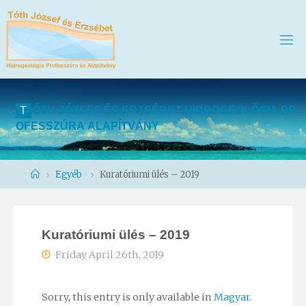
T
Ó
T
H
J
Ó
Z
S
E
F
É
S
E
R
Z
S
É
B
E
T
H
I
D
R
O
G
E
O
L
Ó
G
I
A
P
R
O
F
E
S
S
Z
Ú
R
A
A
L
A
P
Í
T
V
Á
N
Y
Home
Egyéb
Kuratóriumi ülés – 2019
Kuratóriumi ülés – 2019
Friday April 26th, 2019
Sorry, this entry is only available in
Magyar
.