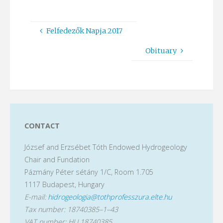
Felfedezők Napja 2017
Obituary
CONTACT
József and Erzsébet Tóth Endowed Hydrogeology
Chair and Fundation
Pázmány Péter sétány 1/C, Room 1.705
1117 Budapest, Hungary
E-mail:
hidrogeologia@tothprofesszura.elte.hu
Tax number: 18740385–1–43
VAT number: HU 18740385