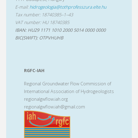
E-mail:
hidrogeologia@tothprofesszura.elte.hu
Tax number: 18740385–1–43
VAT number: HU 18740385
IBAN: HU29 1171 1010 2000 5014 0000 0000
BIC(SWIFT): OTPVHUHB
RGFC-IAH
Regional Groundwater Flow Commission of
International Association of Hydrogeologists
regionalgwflow.iah.org
regionalgwflow.iah@gmail.com