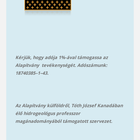
Kérjük, hogy adója 1%-ával támogassa az
Alapítvány tevékenységét. Adószámunk:
18740385–1–43.
Az Alapítvány külföldről, Tóth József Kanadában
élő hidrogeológus professzor
magánadományából támog
atott szervezet.