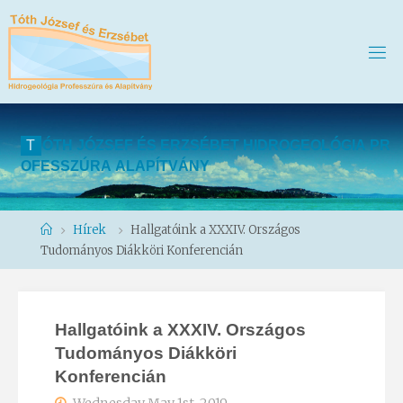
T
Ó
T
H
J
Ó
Z
S
E
F
É
S
E
R
Z
S
É
B
E
T
H
I
D
R
O
G
E
O
L
Ó
G
I
A
P
R
O
F
E
S
S
Z
Ú
R
A
A
L
A
P
Í
T
V
Á
N
Y
Home
Hírek
Hallgatóink a XXXIV. Országos
Tudományos Diákköri Konferencián
Hallgatóink a XXXIV. Országos
Tudományos Diákköri
Konferencián