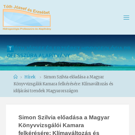
T
Ó
T
H
J
Ó
Z
S
E
F
É
S
E
R
Z
S
É
B
E
T
H
I
D
R
O
G
E
O
L
Ó
G
I
A
P
R
O
F
E
S
S
Z
Ú
R
A
A
L
A
P
Í
T
V
Á
N
Y
Home
Hírek
Simon Szilvia előadása a Magyar
Könyvvizsgálói Kamara felkérésére: Klímaváltozás és
időjárási trendek Magyarországon
Simon Szilvia előadása a Magyar
Könyvvizsgálói Kamara
felkérésére: Klímaváltozás és