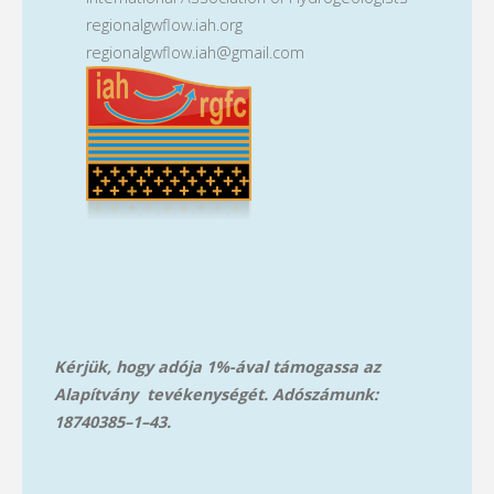
regionalgwflow.iah.org
regionalgwflow.iah@gmail.com
Kérjük, hogy adója 1%-ával támogassa az
Alapítvány tevékenységét. Adószámunk:
18740385–1–43.