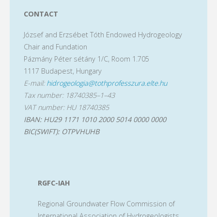
CONTACT
József and Erzsébet Tóth Endowed Hydrogeology
Chair and Fundation
Pázmány Péter sétány 1/C, Room 1.705
1117 Budapest, Hungary
E-mail:
hidrogeologia@tothprofesszura.elte.hu
Tax number: 18740385–1–43
VAT number: HU 18740385
IBAN: HU29 1171 1010 2000 5014 0000 0000
BIC(SWIFT): OTPVHUHB
RGFC-IAH
Regional Groundwater Flow Commission of
International Association of Hydrogeologists