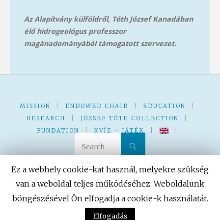
Az Alapítvány külföldről, Tóth József Kanadában
élő hidrogeológus professzor
magánadományából támog
atott szervezet.
MISSION
|
ENDOWED CHAIR
|
EDUCATION
|
RESEARCH
|
JÓZSEF TÓTH COLLECTION
|
FUNDATION
|
KVÍZ – JÁTÉK
|
|
Search for:
Search
Ez a webhely cookie-kat használ, melyekre szükség
van a weboldal teljes működéséhez. Weboldalunk
böngészésével Ön elfogadja a cookie-k használatát.
Powered by
Fluida
&
WordPress.
Elfogadás