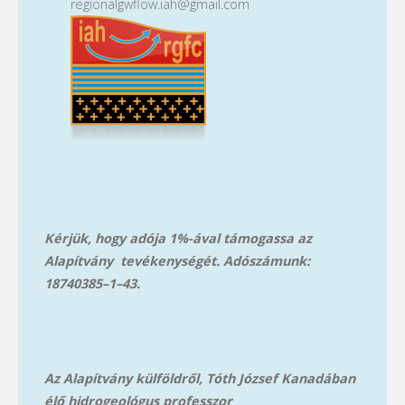
regionalgwflow.iah@gmail.com
Kérjük, hogy adója 1%-ával támogassa az
Alapítvány tevékenységét. Adószámunk:
18740385–1–43.
Az Alapítvány külföldről, Tóth József Kanadában
élő hidrogeológus professzor