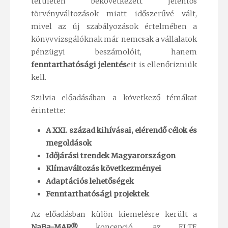
területén bekövetkezett jelentős
törvényváltozások miatt időszerűvé vált,
mivel az új szabályozások értelmében a
könyvvizsgálóknak már nemcsak a vállalatok
pénzügyi beszámolóit, hanem
fenntarthatósági jelentés
eit is ellenőrizniük
kell.
Szilvia előadásában a következő témákat
érintette:
A XXI. század kihívásai, elérendő célok és
megoldások
Időjárási trendek Magyarországon
Klímaváltozás következményei
Adaptációs lehetőségek
Fenntarthatósági projektek
Az előadásban külön kiemelésre került a
NaBa-MAR®
koncepció, az ELTE