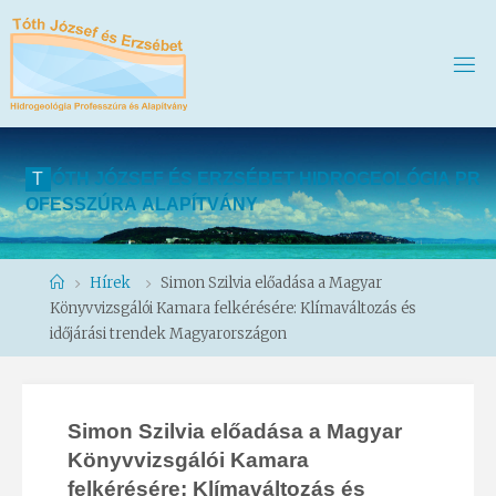
T
Ó
T
H
J
Ó
Z
S
E
F
É
S
E
R
Z
S
É
B
E
T
H
I
D
R
O
G
E
O
L
Ó
G
I
A
P
R
O
F
E
S
S
Z
Ú
R
A
A
L
A
P
Í
T
V
Á
N
Y
Home
Hírek
Simon Szilvia előadása a Magyar
Könyvvizsgálói Kamara felkérésére: Klímaváltozás és
időjárási trendek Magyarországon
Simon Szilvia előadása a Magyar
Könyvvizsgálói Kamara
felkérésére: Klímaváltozás és