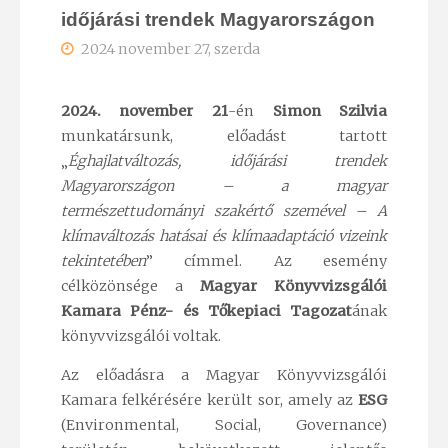
időjárási trendek Magyarországon
2024 november 27, szerda
2024. november 21
-én
Simon Szilvia
munkatársunk, előadást tartott
„
Éghajlatváltozás, időjárási trendek
Magyarországon – a magyar
természettudományi szakértő szemével – A
klímaváltozás hatásai és klímaadaptáció vizeink
tekintetében
” címmel. Az esemény
célközönsége a
Magyar Könyvvizsgálói
Kamara Pénz- és Tőkepiaci Tagozat
ának
könyvvizsgálói voltak.
Az előadásra a Magyar Könyvvizsgálói
Kamara felkérésére került sor, amely az
ESG
(Environmental, Social, Governance)