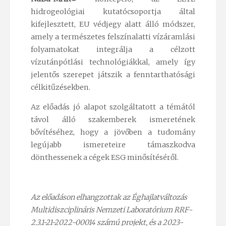
hidrogeológiai kutatócsoportja által
kifejlesztett, EU védjegy alatt álló módszer,
amely a természetes felszínalatti vízáramlási
folyamatokat integrálja a célzott
vízutánpótlási technológiákkal, amely így
jelentős szerepet játszik a fenntarthatósági
célkitűzésekben.
Az előadás
jó alapot szolgáltatott a témától
távol álló szakemberek ismeretének
bővítéséhez, hogy a jövőben a tu
domány
legújabb ismereteire támaszkodva
dönthessenek
a cégek ESG minősítéséről.
Az előadáson elhangzottak az Éghajlatváltozás
Multidiszciplináris Nemzeti Laboratórium RRF-
2.3.1-21-2022-00014 számú projekt, és a 2023-