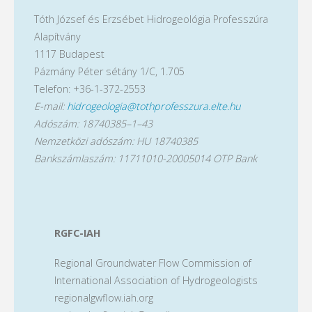
Tóth József és Erzsébet Hidrogeológia Professzúra
Alapítvány
1117 Budapest
Pázmány Péter sétány 1/C, 1.705
Telefon: +36-1-372-2553
E-mail:
hidrogeologia@tothprofesszura.elte.hu
Adószám: 18740385–1–43
Nemzetközi adószám: HU 18740385
Bankszámlaszám: 11711010-20005014 OTP Bank
RGFC-IAH
Regional Groundwater Flow Commission of
International Association of Hydrogeologists
regionalgwflow.iah.org