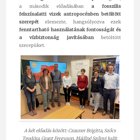
a második előadásában
a fosszilis
felszínalatti vizek antropocénben betöltött
szerepét
elemezte, hangsúlyozva ezek
fenntartható használatának fontosságát és
a vízbiztonság javításában
betöltött
szerepüket.
A két előadás között: Czauner Brigitta, Szőcs
Teodóra, Grant Ferguson, Mádlné Szőnyi Judit,