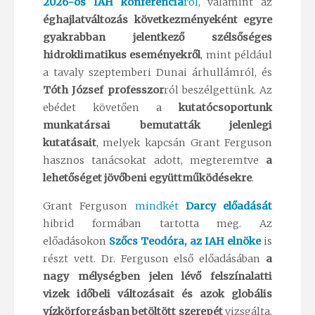
2026-os IAH konferenciá
ról
, valamint az
éghajlatváltozás következményeként egyre
gyakrabban jelentkező szélsőséges
hidroklimatikus eseményekről
, mint például
a tavaly szeptemberi Dunai árhullámról, és
Tóth József professzor
ról beszélgettünk. Az
ebédet követően a
kutatócsoportunk
munkatársai bemutatták jelenlegi
kutatásait
, melyek kapcsán Grant Ferguson
hasznos tanácsokat adott, megteremtve
a
lehetőséget jövőbeni együttműködésekre
.
Grant Ferguson
mindkét
Darcy előadását
hibrid formában tartotta meg. Az
előadásokon
Szőcs Teodóra, az IAH elnöke
is
részt vett. Dr. Ferguson első előadásában
a
nagy mélységben jelen lévő felszínalatti
vizek időbeli változásait és azok globális
vízkörforgásban betöltött szerepét
vizsgálta,