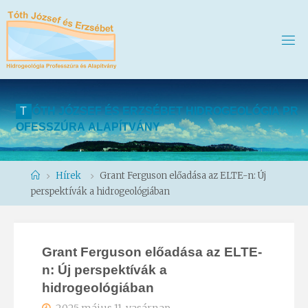
T
Ó
T
H
J
Ó
Z
S
E
F
É
S
E
R
Z
S
É
B
E
T
H
I
D
R
O
G
E
O
L
Ó
G
I
A
P
R
O
F
E
S
S
Z
Ú
R
A
A
L
A
P
Í
T
V
Á
N
Y
Home
Hírek
Grant Ferguson előadása az ELTE-n: Új
perspektívák a hidrogeológiában
Grant Ferguson előadása az ELTE-
n: Új perspektívák a
hidrogeológiában