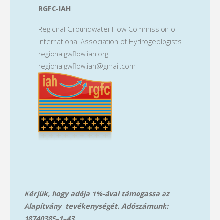
RGFC-IAH
Regional Groundwater Flow Commission of
International Association of Hydrogeologists
regionalgwflow.iah.org
regionalgwflow.iah@gmail.com
Kérjük, hogy adója 1%-ával támogassa az
Alapítvány tevékenységét. Adószámunk:
18740385–1–43.