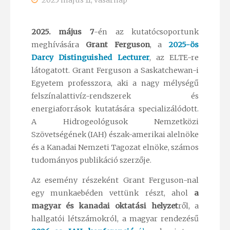
2025 május 11, vasárnap
2025. május 7
-én az kutatócsoportunk
meghívására
Grant Ferguson
, a
2025-ös
Darcy Distinguished Lecturer
, az ELTE-re
látogatott. Grant Ferguson a Saskatchewan-i
Egyetem professzora, aki a nagy mélységű
felszínalattivíz-rendszerek és
energiaforrások kutatására specializálódott.
A Hidrogeológusok Nemzetközi
Szövetségének (IAH) észak-amerikai alelnöke
és a Kanadai Nemzeti Tagozat elnöke, számos
tudományos publikáció szerzője.
Az esemény részeként Grant Ferguson-nal
egy munkaebéden vettünk részt, ahol
a
magyar és kanadai oktatási helyzet
ről, a
hallgatói létszámokról, a magyar rendezésű