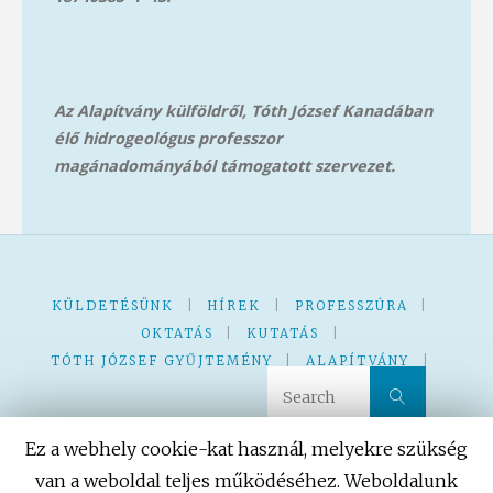
Az Alapítvány külföldről, Tóth József Kanadában
élő hidrogeológus professzor
magánadományából támog
atott szervezet.
KÜLDETÉSÜNK
|
HÍREK
|
PROFESSZÚRA
|
OKTATÁS
|
KUTATÁS
|
TÓTH JÓZSEF GYŰJTEMÉNY
|
ALAPÍTVÁNY
|
Search 
Search
KVÍZ – JÁTÉK
|
|
Ez a webhely cookie-kat használ, melyekre szükség
van a weboldal teljes működéséhez. Weboldalunk