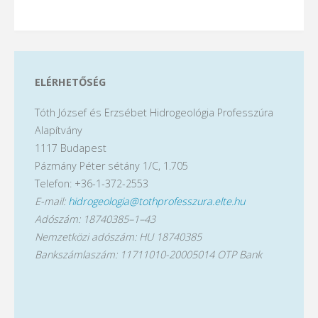
ELÉRHETŐSÉG
Tóth József és Erzsébet Hidrogeológia Professzúra
Alapítvány
1117 Budapest
Pázmány Péter sétány 1/C, 1.705
Telefon: +36-1-372-2553
E-mail:
hidrogeologia@tothprofesszura.elte.hu
Adószám: 18740385–1–43
Nemzetközi adószám: HU 18740385
Bankszámlaszám: 11711010-20005014 OTP Bank