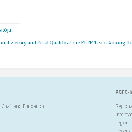
atója
onal Victory and Final Qualification: ELTE Team Among the
RGFC-I
 Chair and Fundation
Regiona
Interna
regiona
regiona