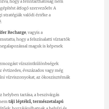
yozva, hogy a fenntarthatóság nem
gépítést átfogó szervezőelv. A
 stratégiák valódi értéke a
é.
fer Recharge
, vagyis a
utatta, hogy a felszínalatti víztartók
 megalapozással maguk is képesek
 vízmozgást vízszintkülönbségek
kár évtizedes, évszázados vagy még
zíni vízviszonyokat, az ökoszisztémák
z helyben tartása, a beszivárgás
hanem
táji léptékű, természetalapú
tűek: hozzájárulhatnak a belvízi és