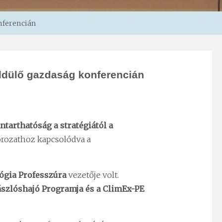
onferencián
Zöldülő gazdaság konferencián
ntarthatóság a stratégiától a
orozathoz kapcsolódva a
lógia Professzúra
vezetője volt.
ászlóshajó Programja és a ClimEx-PE