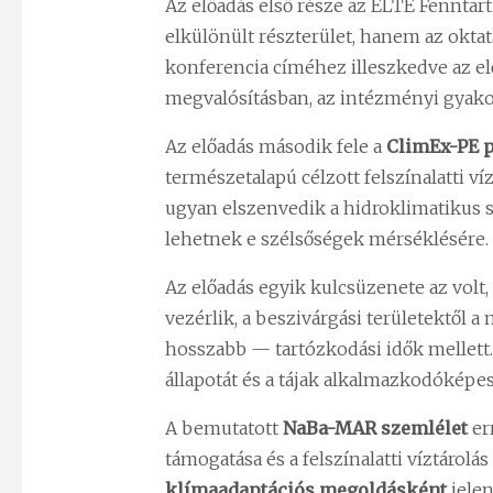
Az előadás első része az ELTE Fenntar
elkülönült részterület, hanem az oktat
konferencia címéhez illeszkedve az elő
megvalósításban, az intézményi gyako
Az előadás második fele a
ClimEx-PE p
természetalapú célzott felszínalatti ví
ugyan elszenvedik a hidroklimatikus
lehetnek e szélsőségek mérséklésére.
Az előadás egyik kulcsüzenete az volt
vezérlik, a beszivárgási területektől 
hosszabb — tartózkodási idők mellett.
állapotát és a tájak alkalmazkodóképe
A bemutatott
NaBa-MAR szemlélet
er
támogatása és a felszínalatti víztárol
klímaadaptációs megoldásként
jelen