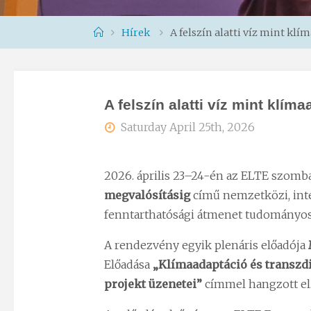
Home
Hírek
A felszín alatti víz mint kl
A felszín alatti víz mint klí
Saturday April 25th, 2026
2026. április 23–24-én az ELTE szom
megvalósításig
című nemzetközi, inte
fenntarthatósági átmenet tudományos, 
A rendezvény egyik plenáris előadója
Előadása
„Klímaadaptáció és transzdi
projekt üzenetei”
címmel hangzott el