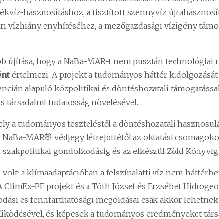
dékvíz-hasznosításhoz, a tisztított szennyvíz újrahasznosí
ori vízhiány enyhítéséhez, a mezőgazdasági vízigény tám
abb újítása, hogy a NaBa-MAR-t nem pusztán technológia
ént
értelmezi. A projekt a tudományos háttér kidolgozását 
encián alapuló közpolitikai és döntéshozatali támogatással, 
s társadalmi tudatosság növelésével.
mely a tudományos teszteléstől a döntéshozatali hasznosulá
és a NaBa-MAR® védjegy létrejöttétől az oktatási csomagok
szakpolitikai gondolkodásig és az elkészül Zöld Könyvig
 volt: a klímaadaptációban a felszínalatti víz nem háttérb
. A ClimEx-PE projekt és a Tóth József és Erzsébet Hidrogeo
lkodási és fenntarthatósági megoldásai csak akkor lehetne
 működésével, és képesek a tudományos eredményeket társ