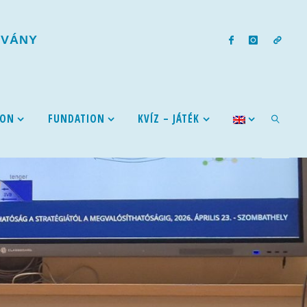
T
V
Á
N
Y
ION
FUNDATION
KVÍZ – JÁTÉK
SEARCH