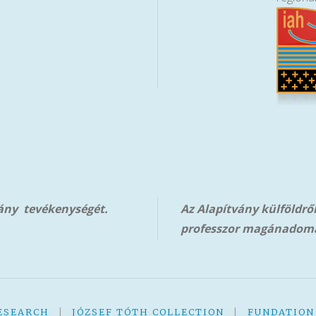
vány tevékenységét.
Az Alapítvány külföldrő
professzor magánadom
ESEARCH
|
JÓZSEF TÓTH COLLECTION
|
FUNDATION