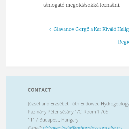
támogató megoldásokká formálni.
Glavanov Gergő a Kar Kiváló Hallg
Regi
CONTACT
József and Erzsébet Tóth Endowed Hydrogeology
Pázmány Péter sétány 1/C, Room 1.705
1117 Budapest, Hungary
E-mail:
hidrogeologia@tothprofesszura.elte.hu