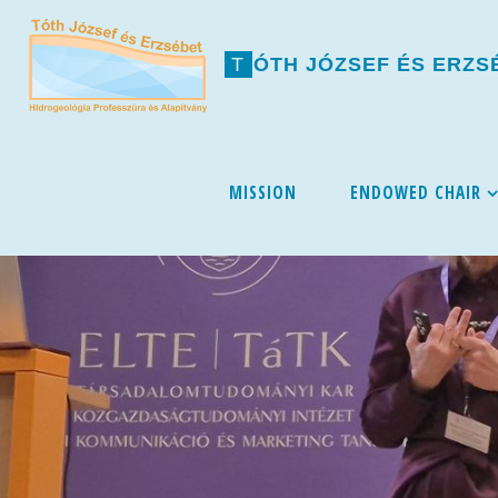
T
Ó
T
H
J
Ó
Z
S
E
F
É
S
E
R
Z
S
Skip
MISSION
ENDOWED CHAIR
to
content