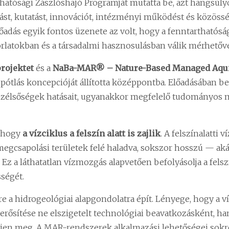
thatósági Zászlóshajó Programját mutatta be, azt hangsúl
ást, kutatást, innovációt, intézményi működést és közössé
adás egyik fontos üzenete az volt, hogy a fenntarthatósági
rlatokban és a társadalmi hasznosulásban válik mérhetőv
rojektet
és a
NaBa-MAR® – Nature-Based Managed Aqui
zpótlás koncepcióját állította középpontba. Előadásában bem
 szélsőségek hatásait, ugyanakkor megfelelő tudományos
, hogy
a vízciklus a felszín alatt is zajlik
. A felszínalatti
a megcsapolási területek felé haladva, sokszor hosszú — a
 Ez a láthatatlan vízmozgás alapvetően befolyásolja a fels
sségét.
re a hidrogeológiai alapgondolatra épít. Lényege, hogy a ví
ás erősítése ne elszigetelt technológiai beavatkozásként, 
jen meg. A MAR-rendszerek alkalmazási lehetőségei sokré