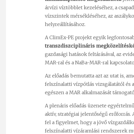
árvízi víztöbblet kezeléséhez, a csapa
vízszintek mérsékléséhez, az aszályk
helyreállításához.
A ClimEx-PE projekt egyik legfontos
transzdiszciplináris megközelítésk
gazdasági hatások feltárásával, az evid
MAR-ral és a NaBa-MAR-ral kapcsolato
Az előadás bemutatta azt az utat is, a
felszínalatti vízpótlás vizsgálatától 
egészen a MAR alkalmazását támogató 
A plenáris előadás üzenete egyértelmű
aktív, stratégiai jelentőségű erőforrás
fel a figyelmet, hogy a jövő vízgazdá
felszínalatti vízáramlási rendszerek