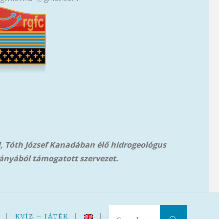
l, Tóth József Kanadában élő hidrogeológus
ányából támog
atott szervezet.
Search 
|
KVÍZ – JÁTÉK
|
|