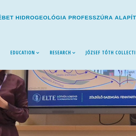
É
B
E
T
H
I
D
R
O
G
E
O
L
Ó
G
I
A
P
R
O
F
E
S
S
Z
Ú
R
A
A
L
A
P
Í
EDUCATION
RESEARCH
JÓZSEF TÓTH COLLECT