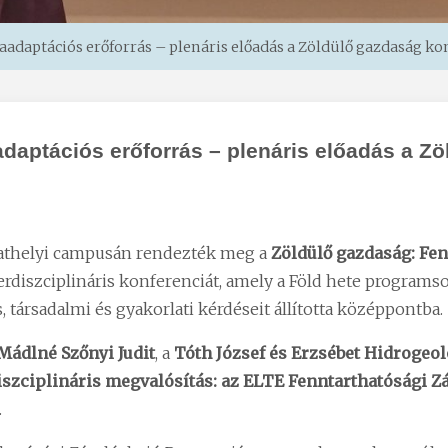
ímaadaptációs erőforrás – plenáris előadás a Zöldülő gazdaság k
maadaptációs erőforrás – plenáris előadás a 
bathelyi campusán rendezték meg a
Zöldülő gazdaság: Fen
rdiszciplináris konferenciát, amely a Föld hete programs
társadalmi és gyakorlati kérdéseit állította középpontba.
Mádlné Szőnyi Judit
, a
Tóth József és Erzsébet Hidrogeo
szciplináris megvalósítás: az ELTE Fenntarthatósági Z
.