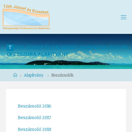
T
Ó
T
H
J
Ó
Z
S
E
F
É
S
E
R
Z
S
É
B
E
T
H
I
D
R
O
G
E
O
L
Ó
G
I
A
P
R
O
F
E
S
S
Z
Ú
R
A
A
L
A
P
Í
T
V
Á
N
Y
Home
Alapítvány
Beszámolók
Beszámoló 2016
Beszámoló 2017
Beszámoló 2018