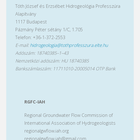
Tóth József és Erzsébet Hidrogeológia Professzúra
Alapítvány
1117 Budapest
Pázmány Péter sétány 1/C, 1.705
Telefon: +36-1-372-2553
E-mail:
hidrogeologia@tothprofesszura.elte.hu
Adószám: 18740385–1–43
Nemzetközi adószám: HU 18740385
Bankszámlaszám: 11711010-20005014 OTP Bank
RGFC-IAH
Regional Groundwater Flow Commission of
International Association of Hydrogeologists
regionalgwflow.iah.org
regionalgwflow.iah@gmail.com