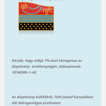
Kérjük, hogy adója 1%-ával támogassa az
Alapítvány tevékenységét. Adószámunk:
18740385–1–43.
Az Alapítvány külföldről, Tóth József Kanadában
élő hidrogeológus professzor