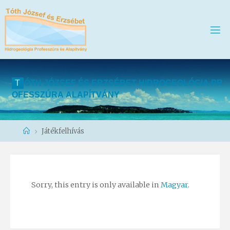
T
Ó
T
H
J
Ó
Z
S
E
F
É
S
E
R
Z
S
É
B
E
T
H
I
D
R
O
G
E
O
L
Ó
G
I
A
P
R
O
F
E
S
S
Z
Ú
R
A
A
L
A
P
Í
T
V
Á
N
Y
Home
Játékfelhívás
Sorry, this entry is only available in
Magyar
.