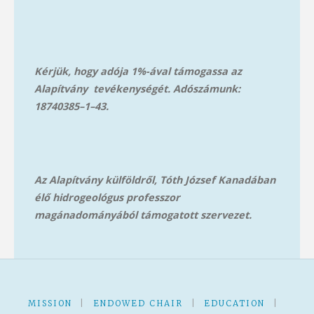
Kérjük, hogy adója 1%-ával támogassa az
Alapítvány tevékenységét. Adószámunk:
18740385–1–43.
Az Alapítvány külföldről, Tóth József Kanadában
élő hidrogeológus professzor
magánadományából támog
atott szervezet.
MISSION
|
ENDOWED CHAIR
|
EDUCATION
|