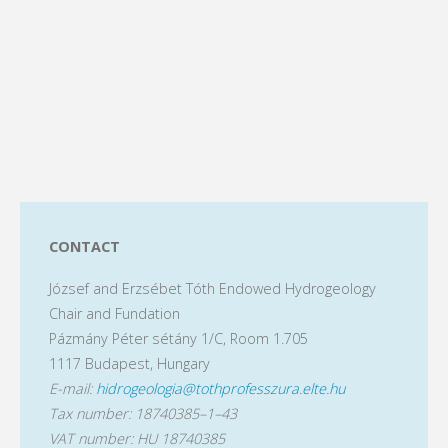
CONTACT
József and Erzsébet Tóth Endowed Hydrogeology
Chair and Fundation
Pázmány Péter sétány 1/C, Room 1.705
1117 Budapest, Hungary
E-mail:
hidrogeologia@tothprofesszura.elte.hu
Tax number: 18740385–1–43
VAT number: HU 18740385