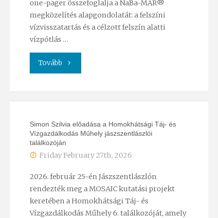
one-pager összefoglalja a NaBa-MAR®
megközelítés alapgondolatát: a felszíni
vízvisszatartás és a célzott felszín alatti
vízpótlás …
"NaBa-
Tovább
MAR®
one-
Simon Szilvia előadása a Homokhátsági Táj- és
pager
Vízgazdálkodás Műhely jászszentlászlói
találkozóján
kiadvány"
Friday February 27th, 2026
2026. február 25-én Jászszentlászlón
rendezték meg a MOSAIC kutatási projekt
keretében a Homokhátsági Táj- és
Vízgazdálkodás Műhely 6. találkozóját, amely