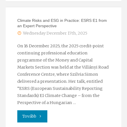
Invisible
Climate Risks and ESG in Practice: ESRS E1 from
Waters
an Expert Perspective
Wednesday December 17th, 2025
at
the
On 16 December 2025, the 2025 credit-point
continuing professional education
Hungarian
programme of the Money and Capital
Markets Section was held at the Villányi Road
Academy
Conference Centre, where Szilvia Simon
delivered a presentation. Her talk, entitled
of
“ESRS (European Sustainability Reporting
Sciences
Standards) E1 Climate Change – from the
Perspective of a Hungarian …
–
"Climate
Tovább
Live