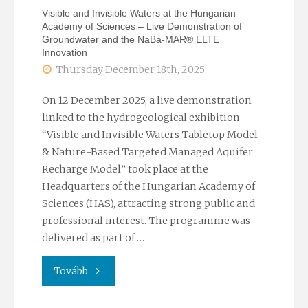
Visible and Invisible Waters at the Hungarian
Academy of Sciences – Live Demonstration of
Vízgazdálkodás
Groundwater and the NaBa-MAR® ELTE
Innovation
Műhely
Thursday December 18th, 2025
jászszentlászlói
On 12 December 2025, a live demonstration
találkozóján"
linked to the hydrogeological exhibition
“Visible and Invisible Waters Tabletop Model
& Nature-Based Targeted Managed Aquifer
Recharge Model” took place at the
Headquarters of the Hungarian Academy of
Sciences (HAS), attracting strong public and
professional interest. The programme was
delivered as part of …
"Visible
Tovább
and