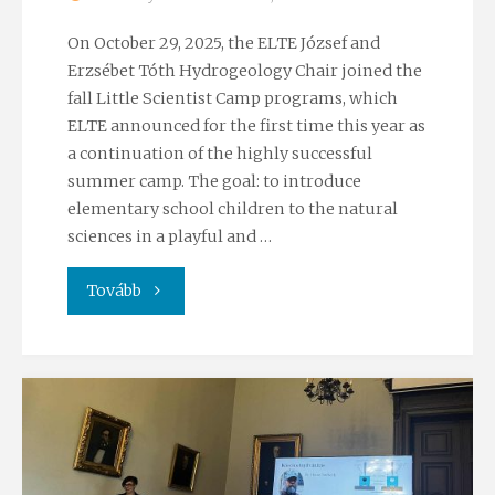
Bakony
On October 29, 2025, the ELTE József and
Expo
Erzsébet Tóth Hydrogeology Chair joined the
fall Little Scientist Camp programs, which
professional
ELTE announced for the first time this year as
a continuation of the highly successful
program"
summer camp. The goal: to introduce
elementary school children to the natural
sciences in a playful and …
"Little
Tovább
scientists’
big
discoveries:
Groundwater