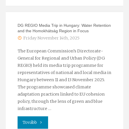
Risks
Demonstration
and
of
DG REGIO Media Trip in Hungary: Water Retention
ESG
Groundwater
and the Homokhátság Region in Focus
Friday November 14th, 2025
in
and
Practice:
The European Commission’s Directorate-
the
General for Regional and Urban Policy (DG
ESRS
REGIO) held its media trip programme for
NaBa-
representatives of national and local media in
E1
MAR®
Hungary between 11 and 13 November 2025.
The programme showcased climate
from
ELTE
adaptation practices linked to EU cohesion
an
policy, through the lens of green and blue
Innovation"
infrastructure …
Expert
"DG
Tovább
Perspective"