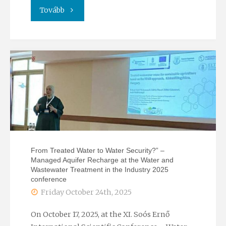
"Natural
Tovább
radioactive
isotopes
in
groundwater
–
natural
From Treated Water to Water Security?” –
Managed Aquifer Recharge at the Water and
tracers
Wastewater Treatment in the Industry 2025
conference
and
Friday October 24th, 2025
challenges
On October 17, 2025, at the XI. Soós Ernő