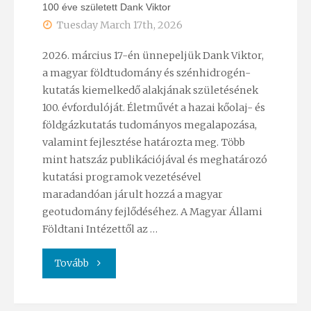
100 éve született Dank Viktor
Tuesday March 17th, 2026
2026. március 17-én ünnepeljük Dank Viktor,
a magyar földtudomány és szénhidrogén-
kutatás kiemelkedő alakjának születésének
100. évfordulóját. Életművét a hazai kőolaj- és
földgázkutatás tudományos megalapozása,
valamint fejlesztése határozta meg. Több
mint hatszáz publikációjával és meghatározó
kutatási programok vezetésével
maradandóan járult hozzá a magyar
geotudomány fejlődéséhez. A Magyar Állami
Földtani Intézettől az …
"100
Tovább
éve