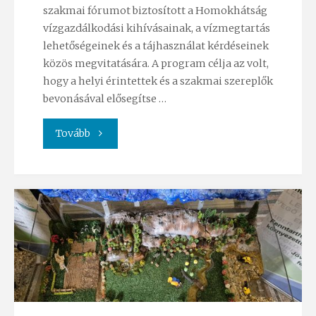
szakmai fórumot biztosított a Homokhátság
vízgazdálkodási kihívásainak, a vízmegtartás
lehetőségeinek és a tájhasználat kérdéseinek
közös megvitatására. A program célja az volt,
hogy a helyi érintettek és a szakmai szereplők
bevonásával elősegítse …
"Simon
Tovább
Szilvia
előadása
a
Homokhátsági
Táj-
és