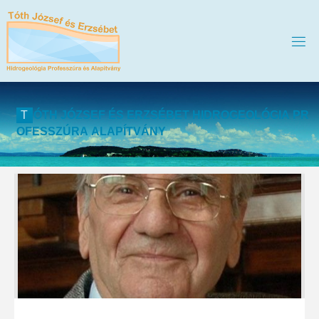
T
Ó
T
H
J
Ó
Z
S
E
F
É
S
E
R
Z
S
É
B
E
T
H
I
D
R
O
G
E
O
L
Ó
G
I
A
P
R
O
F
E
S
S
Z
Ú
R
A
A
L
A
P
Í
T
V
Á
N
Y