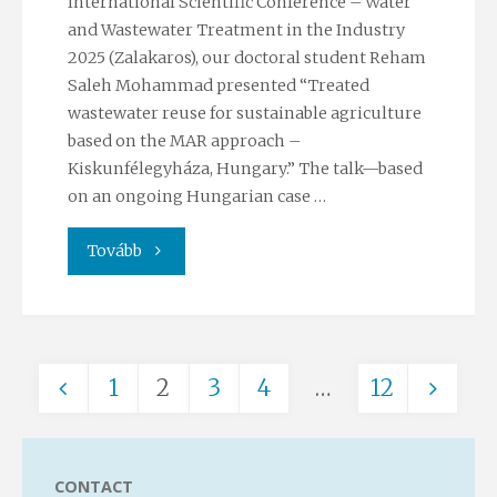
for
International Scientific Conference – Water
and Wastewater Treatment in the Industry
water
2025 (Zalakaros), our doctoral student Reham
Saleh Mohammad presented “Treated
resource
wastewater reuse for sustainable agriculture
based on the MAR approach –
management
Kiskunfélegyháza, Hungary.” The talk—based
–
on an ongoing Hungarian case …
Presentation
"From
Tovább
by
Treated
Anita
Water
Erőss
1
2
3
4
…
12
to
Posts
at
Water
the
CONTACT
Security?”