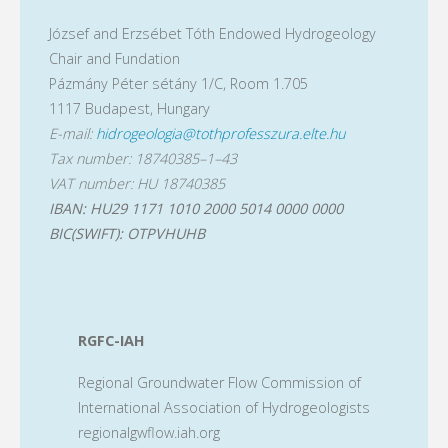
pagination
meeting
József and Erzsébet Tóth Endowed Hydrogeology
–
Chair and Fundation
of
Managed
Pázmány Péter sétány 1/C, Room 1.705
1117 Budapest, Hungary
the
Aquifer
E-mail:
hidrogeologia@tothprofesszura.elte.hu
Hungarian
Tax number: 18740385–1–43
Recharge
VAT number: HU 18740385
Academy
at
IBAN: HU29 1171 1010 2000 5014 0000 0000
BIC(SWIFT): OTPVHUHB
of
the
Sciences"
Water
and
RGFC-IAH
Wastewater
Regional Groundwater Flow Commission of
International Association of Hydrogeologists
Treatment
regionalgwflow.iah.org