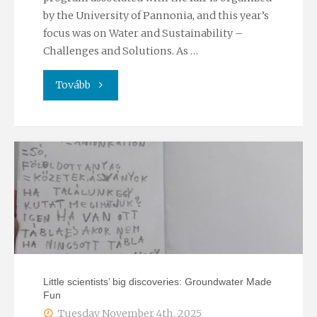
Region
by the University of Pannonia, and this year’s
in
focus was on Water and Sustainability –
Challenges and Solutions. As …
Focus"
"“Water
Tovább
superpower?”
–
Judit
Mádl-
Szőnyi
at
Little scientists’ big discoveries: Groundwater Made
Fun
the
Tuesday November 4th, 2025