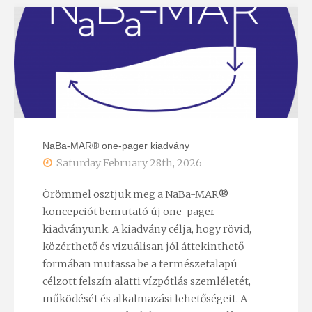
született
Dank
Viktor"
NaBa-MAR® one-pager kiadvány
Saturday February 28th, 2026
Örömmel osztjuk meg a NaBa-MAR®
koncepciót bemutató új one-pager
kiadványunk. A kiadvány célja, hogy rövid,
közérthető és vizuálisan jól áttekinthető
formában mutassa be a természetalapú
célzott felszín alatti vízpótlás szemléletét,
működését és alkalmazási lehetőségeit. A