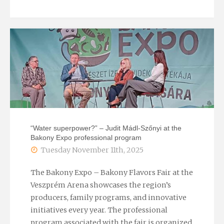
REGIO
Media
Trip
in
Hungary:
Water
“Water superpower?” – Judit Mádl-Szőnyi at the
Bakony Expo professional program
Retention
Tuesday November 11th, 2025
and
The Bakony Expo – Bakony Flavors Fair at the
the
Veszprém Arena showcases the region’s
producers, family programs, and innovative
Homokhátság
initiatives every year. The professional
program associated with the fair is organized