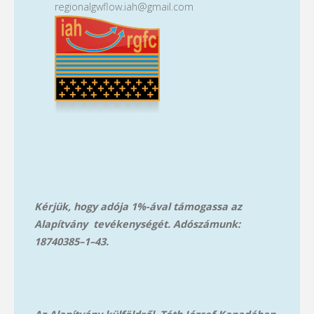
regionalgwflow.iah@gmail.com
in
the
Industry
2025
conference"
Kérjük, hogy adója 1%-ával támogassa az
Alapítvány tevékenységét. Adószámunk:
18740385–1–43.