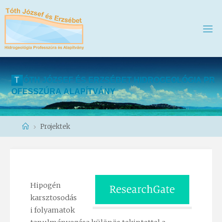
T
Ó
T
H
J
Ó
Z
S
E
F
É
S
E
R
Z
S
É
B
E
T
H
I
D
R
O
G
E
O
L
Ó
G
I
A
P
R
O
F
E
S
S
Z
Ú
R
A
A
L
A
P
Í
T
V
Á
N
Y
Home
Projektek
Hipogén
karsztosodás
i folyamatok