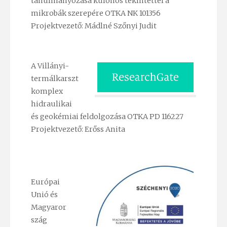
tanulmányozása különös tekintettel a
mikrobák szerepére OTKA NK 101356
Projektvezető: Mádlné Szőnyi Judit
A Villányi-
termálkarszt
komplex
hidraulikai
és geokémiai feldolgozása OTKA PD 116227
Projektvezető: Erőss Anita
Európai
Unió és
Magyaror
szág