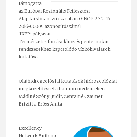
támogatta
az Európai Regionális Fejlesztési
Alap társfinanszírozásában GINOP-2.3.2.-15-
2016-00009 azonosítószámú
‘IKER’ pályázat
Természetes forrásokhoz és geotermikus
rendszerekhez kapcsolódó vízkőkiválások
kutatása
Olajhidrogeológiai kutatások hidrogeológiai
megközelítéssel a Pannon medencében
Mádlné Szőnyi Judit, Zentainé Czauner
Brigitta, Erőss Anita
Excellency
Network Building