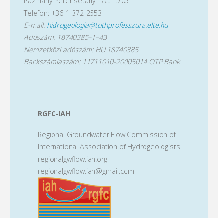
Pázmány Péter sétány 1/C, 1.705
Telefon: +36-1-372-2553
E-mail:
hidrogeologia@tothprofesszura.elte.hu
Adószám: 18740385–1–43
Nemzetközi adószám: HU 18740385
Bankszámlaszám: 11711010-20005014 OTP Bank
RGFC-IAH
Regional Groundwater Flow Commission of
International Association of Hydrogeologists
regionalgwflow.iah.org
regionalgwflow.iah@gmail.com