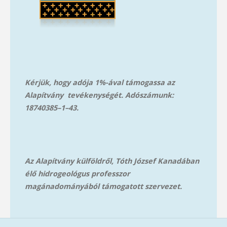
Kérjük, hogy adója 1%-ával támogassa az
Alapítvány tevékenységét. Adószámunk:
18740385–1–43.
Az Alapítvány külföldről, Tóth József Kanadában
élő hidrogeológus professzor
magánadományából támog
atott szervezet.