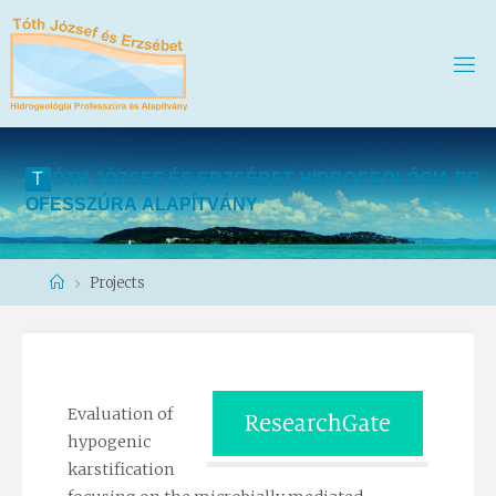
T
Ó
T
H
J
Ó
Z
S
E
F
É
S
E
R
Z
S
É
B
E
T
H
I
D
R
O
G
E
O
L
Ó
G
I
A
P
R
O
F
E
S
S
Z
Ú
R
A
A
L
A
P
Í
T
V
Á
N
Y
Home
Projects
Evaluation of
hypogenic
karstification