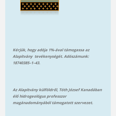
Kérjük, hogy adója 1%-ával támogassa az
Alapítvány tevékenységét. Adószámunk:
18740385–1–43.
Az Alapítvány külföldről, Tóth József Kanadában
élő hidrogeológus professzor
magánadományából támog
atott szervezet.