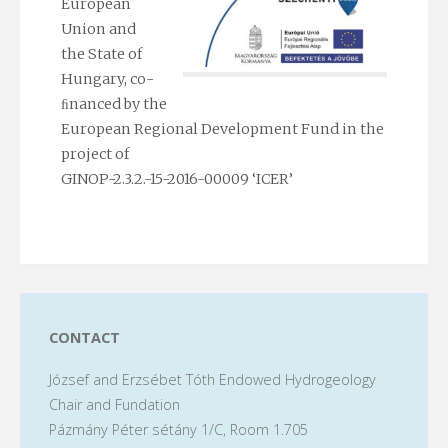
European
Union and
the State of
Hungary, co-
ﬁnanced by the
European Regional Development Fund in the
project of
GINOP-2.3.2.-15-2016-00009 ‘ICER’
CONTACT
József and Erzsébet Tóth Endowed Hydrogeology
Chair and Fundation
Pázmány Péter sétány 1/C, Room 1.705