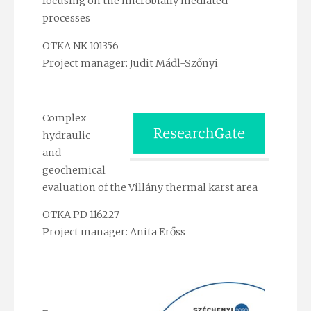
focusing on the microbially mediated
processes
OTKA NK 101356
Project manager: Judit Mádl-Szőnyi
Complex
hydraulic
and
geochemical
evaluation of the Villány thermal karst area
OTKA PD 116227
Project manager: Anita Erőss