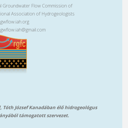
l Groundwater Flow Commission of
tional Association of Hydrogeologists
lgwflow.iah.org
lgwflow.iah@gmail.com
l, Tóth József Kanadában élő hidrogeológus
ányából támog
atott szervezet.