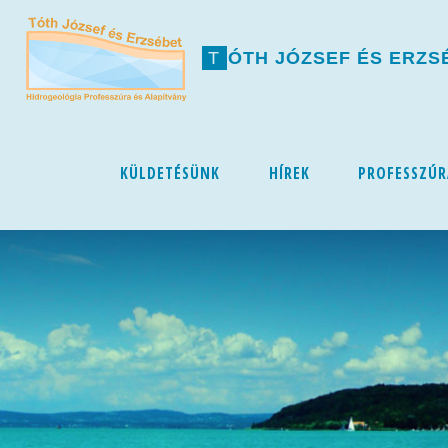
T
Ó
T
H
J
Ó
Z
S
E
F
É
S
E
R
Z
S
Skip
KÜLDETÉSÜNK
HÍREK
PROFESSZÚR
to
content