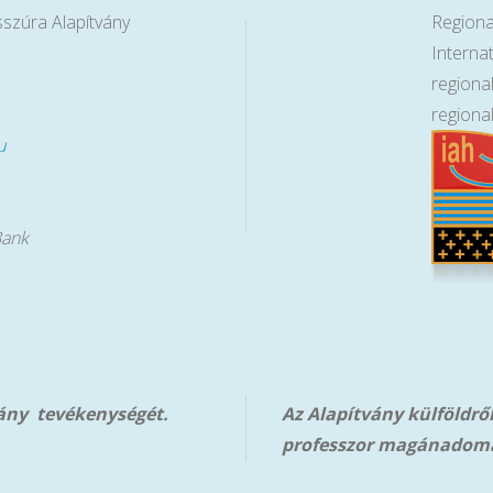
sszúra Alapítvány
Regiona
Interna
regiona
regiona
u
Bank
vány tevékenységét.
Az Alapítvány külföldrő
professzor magánadom