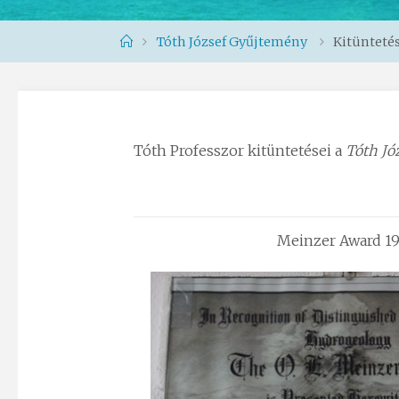
Home
Tóth József Gyűjtemény
Kitünteté
Tóth Professzor kitüntetései a
Tóth Jó
Meinzer Award 1