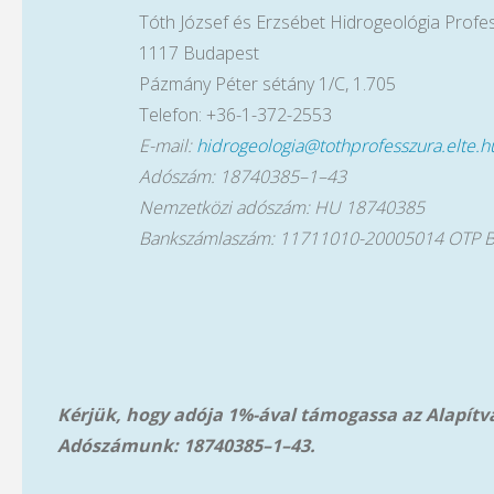
Tóth József és Erzsébet Hidrogeológia Profe
1117 Budapest
Pázmány Péter sétány 1/C, 1.705
Telefon: +36-1-372-2553
E-mail:
hidrogeologia@tothprofesszura.elte.h
Adószám: 18740385–1–43
Nemzetközi adószám: HU 18740385
Bankszámlaszám: 11711010-20005014 OTP 
Kérjük, hogy adója 1%-ával támogassa az Alapít
Adószámunk: 18740385–1–43.