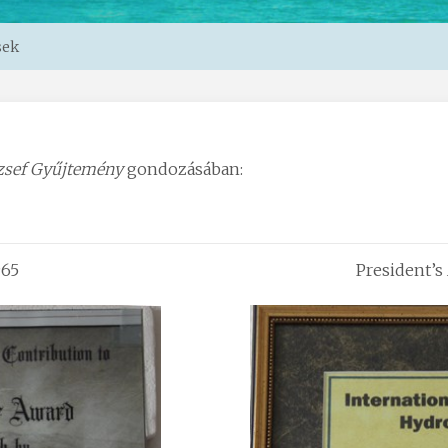
sek
zsef Gyűjtemény
gondozásában:
965
President’s