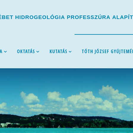
É
B
E
T
H
I
D
R
O
G
E
O
L
Ó
G
I
A
P
R
O
F
E
S
S
Z
Ú
R
A
A
L
A
P
Í
A
OKTATÁS
KUTATÁS
TÓTH JÓZSEF GYŰJTEMÉ