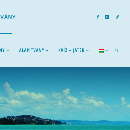
T
V
Á
N
Y
NY
ALAPÍTVÁNY
KVÍZ – JÁTÉK
SEARCH