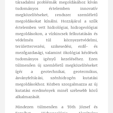
társadalmi problémák megoldásához kíván
tudományos értelemben innovatív
megközelítéseket, rendszer szemléletű
megoldásokat kínálni. Hozzájárul a szűk
értelemben vett hidrológiai, hidrogeológiai
megoldásokon, a vízkincsek felkutatásán és
védelmén túl környezetvédelmi,
területtervezési, szikesedési, erdő- és
mezőgazdasági, valamint ökológiai kérdések
tudományos igényű kezeléséhez. Ezen
túlmenően új szemléletű megközelítéseket
ígér a geotechnikai, geotermikus,
ásványfeltárási, szénhidrogén kutatási
megoldásokhoz. Közben szorgalmazza az új
kutatási eredmények minél szélesebb körű
alkalmazását.
Mindezen túlmenően a Tóth József és