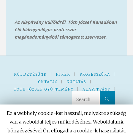
Az Alapítvány külföldről, Tóth József Kanadában
élő hidrogeológus professzor
magánadományából támog
atott szervezet.
KÜLDETÉSÜNK
|
HÍREK
|
PROFESSZÚRA
|
OKTATÁS
|
KUTATÁS
|
TÓTH JÓZSEF GYŰJTEMÉNY
|
ALAPÍTVÁNY
|
Search 
Search
KVÍZ – JÁTÉK
|
|
Ez a webhely cookie-kat használ, melyekre szükség
van a weboldal teljes működéséhez. Weboldalunk
böngészésével Ön elfogadja a cookie-k használatát.