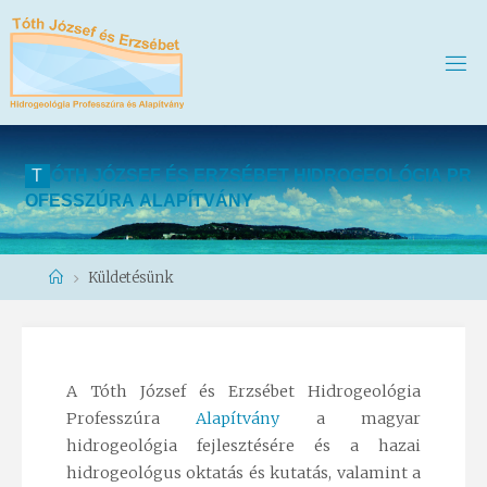
T
Ó
T
H
J
Ó
Z
S
E
F
É
S
E
R
Z
S
É
B
E
T
H
I
D
R
O
G
E
O
L
Ó
G
I
A
P
R
O
F
E
S
S
Z
Ú
R
A
A
L
A
P
Í
T
V
Á
N
Y
Home
Küldetésünk
A Tóth József és Erzsébet Hidrogeológia
Professzúra
Alapítvány
a magyar
hidrogeológia fejlesztésére és a hazai
hidrogeológus oktatás és kutatás, valamint a