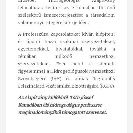
Erzsébet Hidrogeológia Alapítvány
feladatának tekinti az e témában történő
széleskörű ismeretterjesztést a társadalom
valamennyi rétegére kiterjedően.
A Professzúra kapcsolatokat kíván kiépíteni
és ápolni hazai szakmai szervezetekkel,
egyetemekkel, hivatalokkal, továbbá a
témában működő nemzetközi
szervezetekkel. Ezen belül is kiemelt
figyelemmel a Hidrogeológusok Nemzetközi
Szövetségére (IAH) és annak Regionális
Felszínalatti Vízáramlási Bizottságára (RGFC).
Az Alapítvány külföldről, Tóth József
Kanadában élő hidrogeológus professzor
magánadományából támog
atott szervezet.