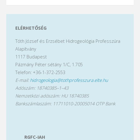
ELÉRHETŐSÉG
Tóth József és Erzsébet Hidrogeológia Professzúra
Alapítvány
1117 Budapest
Pázmány Péter sétány 1/C, 1.705
Telefon: +36-1-372-2553
E-mail:
hidrogeologia@tothprofesszura.elte.hu
Adószám: 18740385–1–43
Nemzetközi adószám: HU 18740385
Bankszámlaszám: 11711010-20005014 OTP Bank
RGFC-IAH