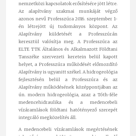
nemzetközi kapcsolatok erősítésére jött létre.
Az alapítvány szakmai munkáját végző
azonos nevű Professzúra 2016. szeptember 1-
én létrejött új tudományos központ. Az
Alapítvány küldetését a Professzúrán
keresztül valósítja meg. A Professzúra az
ELTE TTK Általános és Alkalmazott Földtani
Tanszéke szervezeti keretein belül kapott
helyet, a Professzúra működését előmozdító
Alapítvány is ugyanitt székel. A hidrogeológia
fejlesztésén belül a Professzúra és az
Alapítvány működésének középpontjában az
ún. modern hidrogeológia, azaz a Tóth-féle
medencehidraulika és a medencebeli
vízáramlások földtani hatótényező szerepét
integráló megközelítés áll.
A medencebeli vízáramlások megértésének