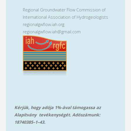
Regional Groundwater Flow Commission of
International Association of Hydrogeologists
regionalgwflow.iah.org
regionalgwflow.iah@gmail.com
Kérjük, hogy adója 1%-ával támogassa az
Alapítvány tevékenységét. Adószámunk:
18740385–1–43.