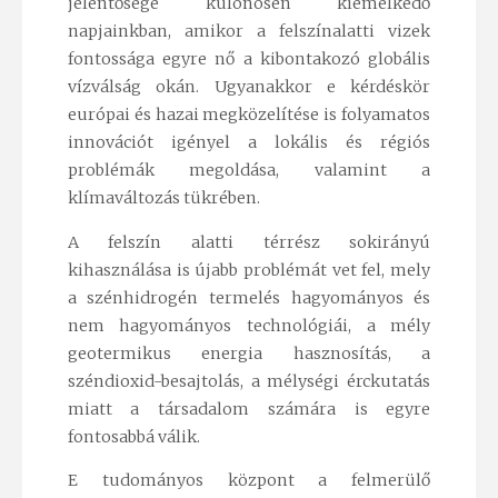
jelentősége különösen kiemelkedő
napjainkban, amikor a felszínalatti vizek
fontossága egyre nő a kibontakozó globális
vízválság okán. Ugyanakkor e kérdéskör
európai és hazai megközelítése is folyamatos
innovációt igényel a lokális és régiós
problémák megoldása, valamint a
klímaváltozás tükrében.
A felszín alatti térrész sokirányú
kihasználása is újabb problémát vet fel, mely
a szénhidrogén termelés hagyományos és
nem hagyományos technológiái, a mély
geotermikus energia hasznosítás, a
széndioxid-besajtolás, a mélységi érckutatás
miatt a társadalom számára is egyre
fontosabbá válik.
E tudományos központ a felmerülő