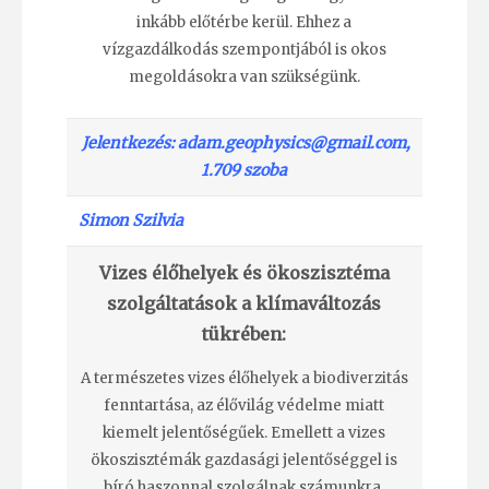
inkább
előtérbe kerül. Ehhez a
vízgazdálkodás szempontjából is okos
megoldásokra van szükségünk.
Jelentkezés: adam.geophysics@gmail.com,
1.709 szoba
Simon Szilvia
Vizes élőhelyek és ökoszisztéma
szolgáltatások a klímaváltozás
tükrében:
A természetes vizes élőhelyek a biodiverzitás
fenntartása, az élővilág védelme miatt
kiemelt jelentőségűek. Emellett a vizes
ökoszisztémák gazdasági jelentőséggel is
bíró haszonnal szolgálnak számunkra.