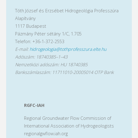
esetében. Ezek alkalmazási lehetőségei
Tóth József és Erzsébet Hidrogeológia Professzúra
hazánkban is előre mutatók és
Alapítvány
.
megfontolandók
1117 Budapest
Pázmány Péter sétány 1/C, 1.705
Telefon: +36-1-372-2553
E-mail:
hidrogeologia@tothprofesszura.elte.hu
Jelentkezés: szilvia.simon@gmail.com,
Adószám: 18740385–1–43
1.709 szoba
Nemzetközi adószám: HU 18740385
Trásy-Havril Tímea
Bankszámlaszám: 11711010-20005014 OTP Bank
A klímaváltozás hatása a felszínalatti
vizekre:
RGFC-IAH
Nincs kétség, hogy a klímaváltozás
befolyásolja a vízkészleteink mennyiségi és
Regional Groundwater Flow Commission of
minőségi viszonyait, ezen túl
International Association of Hydrogeologists
vízhasználatunkra is hatást gyakorol. De
regionalgwflow.iah.org