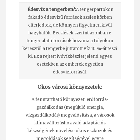
Édesvíz a tengerben?:
A tengerpartokon
fakadó édesvízű források széles körben
elterjedtek, de könnyen figyelmen kívül
hagyhatók. Becslések szerint azonban e
tenger alatti források hozama a folyókon
keresztül a tengerbe juttatott víz 10 %-át teszi
ki. Ez a rejtett ivóvízkészlet jelenti egyes
esetekben az emberek egyetlen
édesvízforrását.
Okos városi környezetek:
A fenntartható környezeti erőforrás-
gazdálkodás (megújuló energia,
vízgazdálkodás) megvalósítása, a városok
klímaváltozáshoz való adaptációs
készségének növelése okos eszközök és
megoldások segítségével egyre