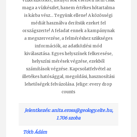
vízkészleteket, mellyel sok esetben nem csak
maga a vízkészlet, hanem értékes hőtartalma
is kárba vész… Tegyünk ellene! A közösségi
médiát használva derítsük ezeket fel
országszerte! A feladat ennek a kampánynak
a megszervezése, a felméréshez szükséges
információk, az adatközlési mód
kiválasztása. Egyes helyszínek felkeresése,
helyszíni mérések végzése, ezekből
számítások végzése. Kapcsolatfelvétel az
illetékes hatósággal, megoldási, hasznosítási
lehetőségek felvázolása. Jelige: every drop
counts
Jelentkezés:
anita.eross@geology.elte.hu,
1.706 szoba
Tóth Ádám