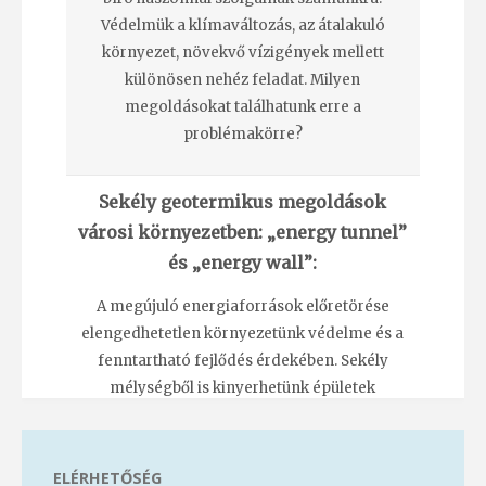
Védelmük a klímaváltozás, az átalakuló
környezet, növekvő vízigények mellett
különösen nehéz feladat. Milyen
megoldásokat találhatunk erre a
problémakörre?
Sekély geotermikus megoldások
városi környezetben: „energy tunnel”
és „energy wall”:
A megújuló energiaforrások előretörése
elengedhetetlen környezetünk védelme és a
fenntartható fejlődés érdekében. Sekély
mélységből is kinyerhetünk épületek
fűtéséhez szükséges hőmennyiséget, melyet
speciális megoldásokkal is biztosíthatunk
nagyvárosokban, például metróalagutak
ELÉRHETŐSÉG