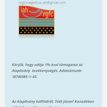
pontosan milyen változásokat idézhet elő ez
regionalgwflow.iah@gmail.com
a folyamat a felszínalatti vízkészletekben?
Milyen lehetőségeink vannak a negatív
hatások mérséklésére? Ezekre a kérdésekre
keressük a választ.
Vízhiány, vízbiztonság és
fenntarthatóság:
A globális vízellátás fenntartását számos
tényező veszélyeztetni, mely
Kérjük, hogy adója 1%-ával támogassa az
elengedhetetlenné teszi a vízbiztonság
Alapítvány tevékenységét. Adószámunk:
számszerűsítését, valamint vízbiztonsági
18740385–1–43.
stratégiák kidolgozását a vízforrások
megőrzése és védelme érdekében. Cél az
elérhető vízbiztonsági vizsgálatok
áttekintése és összefoglalása, különös
Az Alapítvány külföldről, Tóth József Kanadában
tekintettel a szárazság által leginkább sújtott