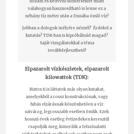
hozam és kedvező hőmérséklet miatt
valahogyan hasznosítható is lenne ez a
néhány tíz méter után a Dunába ömlő víz?
Jobban a dologok mélyére néznél? Érdekel a
kutatás? TDK-ban is kipróbálnád magad?
Saját vizsgálatokkal a téma
továbbfejleszthető!
Elpazarolt vízkészletek, elpazarolt
kilowattok (TDK):
Biztos ti is láttatok már olyan kutakat,
amelyekből a rossz konstrukciónak, vagy
hibás elzárásnak köszönhetően a víz
szivárog, legrosszabb esetben ömlik. Ezek
hosszú évek esetleg évtizedeken keresztül
csapolják meg, kimerítik a felszínalatti