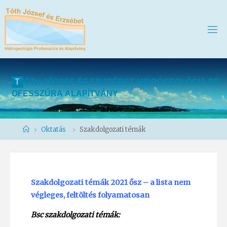
T
Ó
T
H
J
Ó
Z
S
E
F
É
S
E
R
Z
S
É
B
E
T
H
I
D
R
O
G
E
O
L
Ó
G
I
A
P
R
O
F
E
S
S
Z
Ú
R
A
A
L
A
P
Í
T
V
Á
N
Y
Home
Oktatás
Szakdolgozati témák
Szakdolgozati témák 2021 ősz – a lista nem
végleges, feltöltés folyamatosan
Bsc szakdolgozati témák: