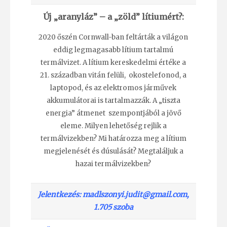
Új „aranyláz” – a „zöld” lítiumért?:
2020 őszén Cornwall-ban feltárták a világon
eddig legmagasabb lítium tartalmú
termálvizet. A lítium kereskedelmi értéke a
21. században vitán felüli, okostelefonod, a
laptopod, és az elektromos járművek
akkumulátorai is tartalmazzák. A „tiszta
energia” átmenet szempontjából a jövő
eleme. Milyen lehetőség rejlik a
termálvizekben? Mi határozza meg a lítium
megjelenését és dúsulását? Megtaláljuk a
hazai termálvizekben?
Jelentkezés: madlszonyi.judit@gmail.com,
1.705 szoba