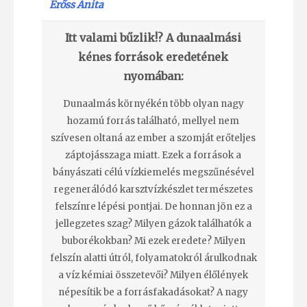
Erőss Anita
Itt valami bűzlik!? A dunaalmási
kénes források eredetének
nyomában:
Dunaalmás környékén több olyan nagy
hozamú forrás található, mellyel nem
szívesen oltaná az ember a szomját erőteljes
záptojásszaga miatt. Ezek a források a
bányászati célú vízkiemelés megszűnésével
regenerálódó karsztvízkészlet természetes
felszínre lépési pontjai. De honnan jön ez a
jellegzetes szag? Milyen gázok találhatók a
buborékokban? Mi ezek eredete? Milyen
felszín alatti útról, folyamatokról árulkodnak
a víz kémiai összetevői? Milyen élőlények
népesítik be a forrásfakadásokat? A nagy