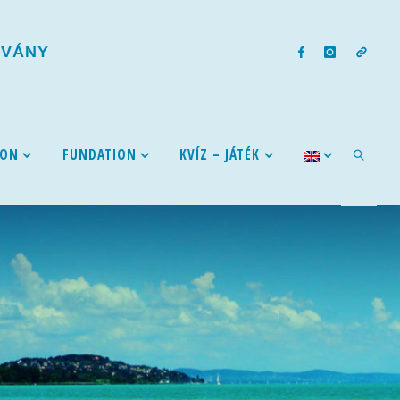
T
V
Á
N
Y
ION
FUNDATION
KVÍZ – JÁTÉK
SEARCH