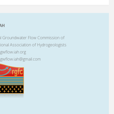
AH
l Groundwater Flow Commission of
tional Association of Hydrogeologists
lgwflow.iah.org
lgwflow.iah@gmail.com