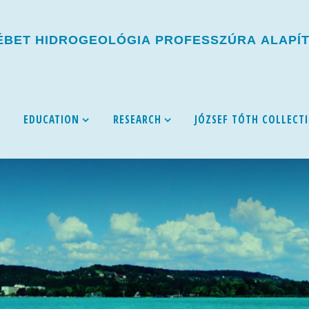
É
B
E
T
H
I
D
R
O
G
E
O
L
Ó
G
I
A
P
R
O
F
E
S
S
Z
Ú
R
A
A
L
A
P
Í
EDUCATION
RESEARCH
JÓZSEF TÓTH COLLECT