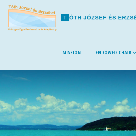
T
Ó
T
H
J
Ó
Z
S
E
F
É
S
E
R
Z
S
Skip
MISSION
ENDOWED CHAIR
to
content