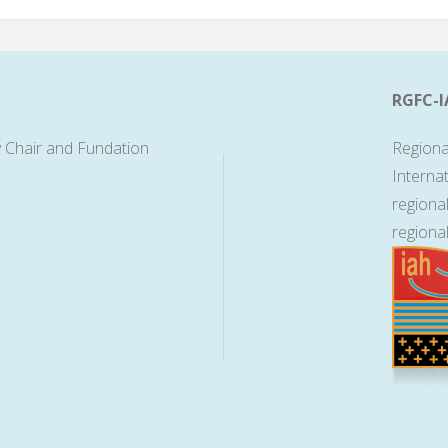
RGFC-I
 Chair and Fundation
Regiona
Interna
regiona
regiona