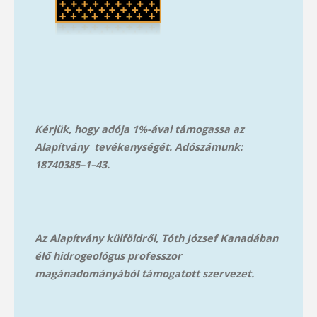
Kérjük, hogy adója 1%-ával támogassa az
Alapítvány tevékenységét. Adószámunk:
18740385–1–43.
Az Alapítvány külföldről, Tóth József Kanadában
élő hidrogeológus professzor
magánadományából támog
atott szervezet.