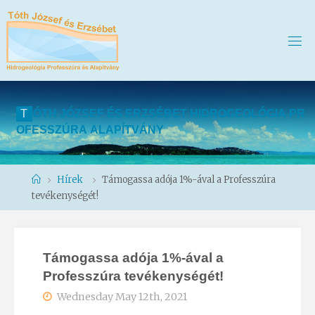
T
Ó
T
H
J
Ó
Z
S
E
F
É
S
E
R
Z
S
É
B
E
T
H
I
D
R
O
G
E
O
L
Ó
G
I
A
P
R
O
F
E
S
S
Z
Ú
R
A
A
L
A
P
Í
T
V
Á
N
Y
Home
Hírek
Támogassa adója 1%-ával a Professzúra
tevékenységét!
Támogassa adója 1%-ával a
Professzúra tevékenységét!
Wednesday May 12th, 2021