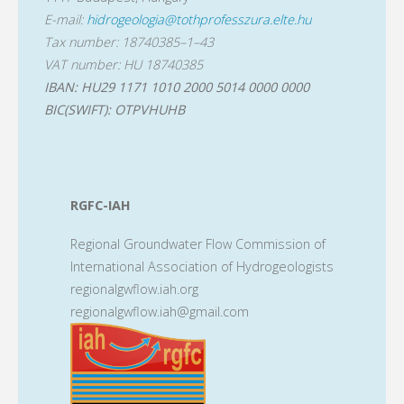
E-mail:
hidrogeologia@tothprofesszura.elte.hu
Tax number: 18740385–1–43
VAT number: HU 18740385
IBAN: HU29 1171 1010 2000 5014 0000 0000
BIC(SWIFT): OTPVHUHB
RGFC-IAH
Regional Groundwater Flow Commission of
International Association of Hydrogeologists
regionalgwflow.iah.org
regionalgwflow.iah@gmail.com