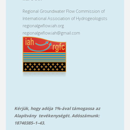
Regional Groundwater Flow Commission of
International Association of Hydrogeologists
regionalgwflow.iah.org
regionalgwflow.iah@gmail.com
Kérjük, hogy adója 1%-ával támogassa az
Alapítvány tevékenységét. Adószámunk:
18740385–1–43.