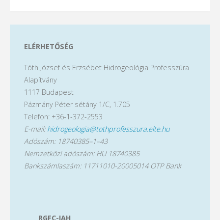
ELÉRHETŐSÉG
Tóth József és Erzsébet Hidrogeológia Professzúra
Alapítvány
1117 Budapest
Pázmány Péter sétány 1/C, 1.705
Telefon: +36-1-372-2553
E-mail:
hidrogeologia@tothprofesszura.elte.hu
Adószám: 18740385–1–43
Nemzetközi adószám: HU 18740385
Bankszámlaszám: 11711010-20005014 OTP Bank
RGFC-IAH