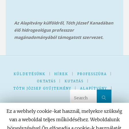
Az Alapítvány külföldről, Tóth József Kanadában
élő hidrogeológus professzor
magánadományából támog
atott szervezet.
KÜLDETÉSÜNK
|
HÍREK
|
PROFESSZÚRA
|
OKTATÁS
|
KUTATÁS
|
TÓTH JÓZSEF GYŰJTEMÉNY
|
ALAPÍTVÁNY
|
Search 
Search
KVÍZ – JÁTÉK
|
|
Ez a webhely cookie-kat használ, melyekre szükség
van a weboldal teljes működéséhez. Weboldalunk
böngészésével Ön elfogadja a cookie-k használatát.