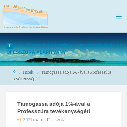
T
Ó
T
H
J
Ó
Z
S
E
F
É
S
E
R
Z
S
É
B
E
T
H
I
D
R
O
G
E
O
L
Ó
G
I
A
P
R
O
F
E
S
S
Z
Ú
R
A
A
L
A
P
Í
T
V
Á
N
Y
Home
Hírek
Támogassa adója 1%-ával a Professzúra
tevékenységét!
Támogassa adója 1%-ával a
Professzúra tevékenységét!
2021 május 12, szerda