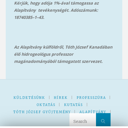
Kérjük, hogy adója 1%-ával támogassa az
Alapítvány tevékenységét. Adószámunk:
18740385–1–43.
Az Alapítvány külföldről, Tóth József Kanadában
élő hidrogeológus professzor
magánadományából támog
atott szervezet.
KÜLDETÉSÜNK
|
HÍREK
|
PROFESSZÚRA
|
OKTATÁS
|
KUTATÁS
|
TÓTH JÓZSEF GYŰJTEMÉNY
|
ALAPÍTVÁNY
|
Search 
Search