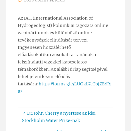
2020 április 14, kedd
Az IAH (International Association of
Hydrogeologist) kolumbiai tagozata online
webináriumok és különböző online
tevékenységek elindítását tervezi.
Ingyenesen hozzáférhető
előadásokat/kurzusokat tartanának a
felszínalatti vizekkel kapcsolatos
témakörökben. Az alábbi űrlap segítségével
lehet jelentkezni előadás
tartására:
https://forms.gle/LUGkL7cGbjZEdRj
a7
Dr. John Cherry a nyertese az idei
Stockholm Water Prize-nak