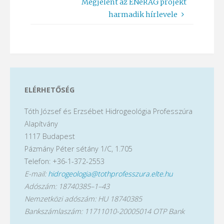
Megjelent az ENeRAG projekt
harmadik hírlevele
ELÉRHETŐSÉG
Tóth József és Erzsébet Hidrogeológia Professzúra
Alapítvány
1117 Budapest
Pázmány Péter sétány 1/C, 1.705
Telefon: +36-1-372-2553
E-mail:
hidrogeologia@tothprofesszura.elte.hu
Adószám: 18740385–1–43
Nemzetközi adószám: HU 18740385
Bankszámlaszám: 11711010-20005014 OTP Bank