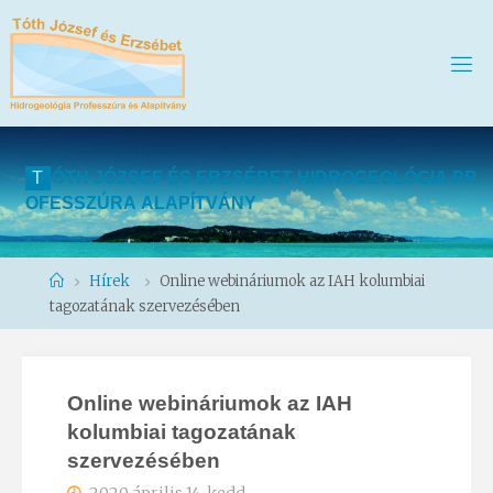
T
Ó
T
H
J
Ó
Z
S
E
F
É
S
E
R
Z
S
É
B
E
T
H
I
D
R
O
G
E
O
L
Ó
G
I
A
P
R
O
F
E
S
S
Z
Ú
R
A
A
L
A
P
Í
T
V
Á
N
Y
Home
Hírek
Online webináriumok az IAH kolumbiai
tagozatának szervezésében
Online webináriumok az IAH
kolumbiai tagozatának
szervezésében