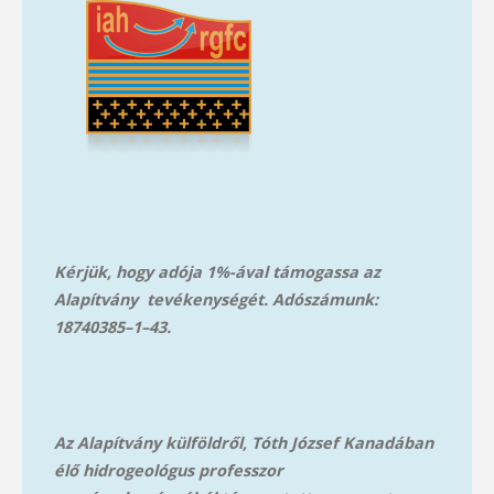
Kérjük, hogy adója 1%-ával támogassa az
Alapítvány tevékenységét. Adószámunk:
18740385–1–43.
Az Alapítvány külföldről, Tóth József Kanadában
élő hidrogeológus professzor