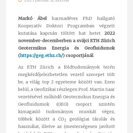
2023 január 11, szerda
Markó Ábel
harmadéves PhD hallgató
Kooperatív Doktori Programban végzett
kutatása kapcsán töltött hat hetet
2022
november-decemberben a svájci ETH Zürich
Geotermikus Energia és Geofluidumok
(
https://geg.ethz.ch/
) csoportjánál
.
Az ETH Zürich a földtudományok terén
megkérdőjelezhetetlen vezető szerepet tölt
be, a világ top 2 egyeteme között van. Ezen
belül, a Geofizikai részlegen Prof. Martin Saar
vezetésével működő Geotermikus Energia és
Geofluidumok (GEG) csoport szintén
kimagasló tudományos munkát végez,
többek között a CO
geológiai tárolás és
2
használat, illetve az (mesterségesen javított