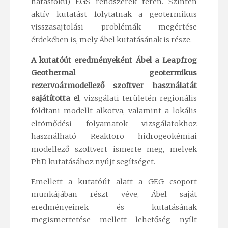
hatásfokú) EGS rendszerek terén. Szintén
aktív kutatást folytatnak a geotermikus
visszasajtolási problémák megértése
érdekében is, mely Ábel kutatásának is része.
A kutatóút eredményeként Ábel a Leapfrog
Geothermal geotermikus
rezervoármodellező szoftver használatát
sajátította el
, vizsgálati területén regionális
földtani modellt alkotva, valamint a lokális
eltömődési folyamatok vizsgálatokhoz
használható Reaktoro hidrogeokémiai
modellező szoftvert ismerte meg, melyek
PhD kutatásához nyújt segítséget.
Emellett a kutatóút alatt a GEG csoport
munkájában részt véve, Ábel saját
eredményeinek és kutatásának
megismertetése mellett lehetőség nyílt