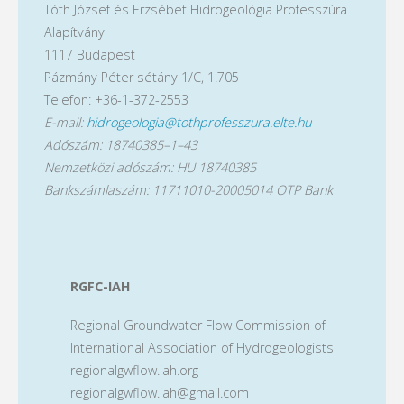
Tóth József és Erzsébet Hidrogeológia Professzúra
Alapítvány
1117 Budapest
Pázmány Péter sétány 1/C, 1.705
Telefon: +36-1-372-2553
E-mail:
hidrogeologia@tothprofesszura.elte.hu
Adószám: 18740385–1–43
Nemzetközi adószám: HU 18740385
Bankszámlaszám: 11711010-20005014 OTP Bank
RGFC-IAH
Regional Groundwater Flow Commission of
International Association of Hydrogeologists
regionalgwflow.iah.org
regionalgwflow.iah@gmail.com