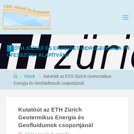
T
Ó
T
H
J
Ó
Z
S
E
F
É
S
E
R
Z
S
É
B
E
T
H
I
D
R
O
G
E
O
L
Ó
G
I
A
P
R
O
F
E
S
S
Z
Ú
R
A
A
L
A
P
Í
T
V
Á
N
Y
Home
Hírek
Kutatóút az ETH Zürich Geotermikus
Energia és Geofluidumok csoportjánál
Kutatóút az ETH Zürich
Geotermikus Energia és
Geofluidumok csoportjánál