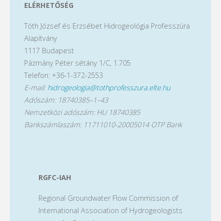
ELÉRHETŐSÉG
Tóth József és Erzsébet Hidrogeológia Professzúra
Alapítvány
1117 Budapest
Pázmány Péter sétány 1/C, 1.705
Telefon: +36-1-372-2553
E-mail:
hidrogeologia@tothprofesszura.elte.hu
Adószám: 18740385–1–43
Nemzetközi adószám: HU 18740385
Bankszámlaszám: 11711010-20005014 OTP Bank
RGFC-IAH
Regional Groundwater Flow Commission of
International Association of Hydrogeologists