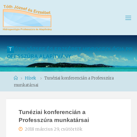
T
Ó
T
H
J
Ó
Z
S
E
F
É
S
E
R
Z
S
É
B
E
T
H
I
D
R
O
G
E
O
L
Ó
G
I
A
P
R
O
F
E
S
S
Z
Ú
R
A
A
L
A
P
Í
T
V
Á
N
Y
Home
Hírek
Tunéziai konferencián a Professzúra
munkatársai
Tunéziai konferencián a
Professzúra munkatársai
2018 március 29, csütörtök