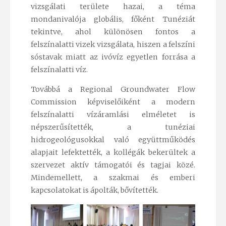
vizsgálati területe hazai, a téma
mondanivalója globális, főként Tunéziát
tekintve, ahol különösen fontos a
felszínalatti vizek vizsgálata, hiszen a felszíni
sóstavak miatt az ivóvíz egyetlen forrása a
felszínalatti víz.
Továbbá a Regional Groundwater Flow
Commission képviselőiként a modern
felszínalatti vízáramlási elméletet is
népszerűsítették, a tunéziai
hidrogeológusokkal való együttműködés
alapjait lefektették, a kollégák bekerültek a
szervezet aktív támogatói és tagjai közé.
Mindemellett, a szakmai és emberi
kapcsolatokat is ápolták, bővítették.