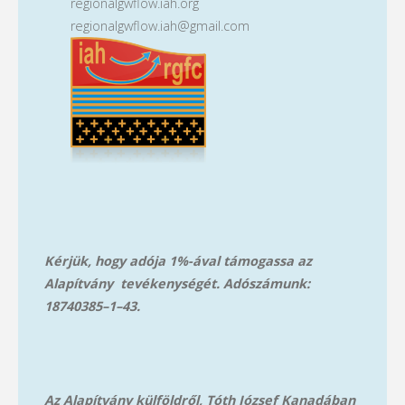
regionalgwflow.iah.org
regionalgwflow.iah@gmail.com
Kérjük, hogy adója 1%-ával támogassa az
Alapítvány tevékenységét. Adószámunk:
18740385–1–43.
Az Alapítvány külföldről, Tóth József Kanadában