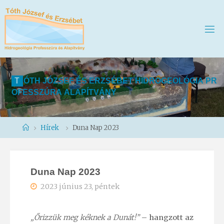
T
Ó
T
H
J
Ó
Z
S
E
F
É
S
E
R
Z
S
É
B
E
T
H
I
D
R
O
G
E
O
L
Ó
G
I
A
P
R
O
F
E
S
S
Z
Ú
R
A
A
L
A
P
Í
T
V
Á
N
Y
Home
Hírek
Duna Nap 2023
Duna Nap 2023
2023 június 23, péntek
„Őrizzük meg kéknek a Dunát!”
– hangzott az