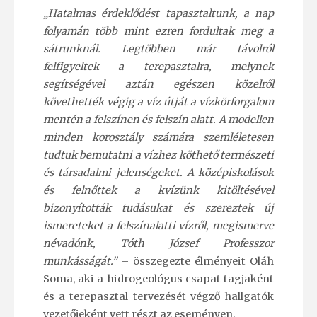
„Hatalmas érdeklődést tapasztaltunk, a nap
folyamán több mint ezren fordultak meg a
sátrunknál. Legtöbben már távolról
felfigyeltek a terepasztalra, melynek
segítségével aztán egészen közelről
követhették végig a víz útját a vízkörforgalom
mentén a felszínen és felszín alatt. A modellen
minden korosztály számára szemléletesen
tudtuk bemutatni a vízhez köthető természeti
és társadalmi jelenségeket. A középiskolások
és felnőttek a kvízünk kitöltésével
bizonyították tudásukat és szereztek új
ismereteket a felszínalatti vízről, megismerve
névadónk, Tóth József Professzor
munkásságát.”
– összegezte élményeit Oláh
Soma, aki a hidrogeológus csapat tagjaként
és a terepasztal tervezését végző hallgatók
vezetőjeként vett részt az eseményen.