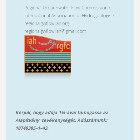
Regional Groundwater Flow Commission of
International Association of Hydrogeologists
regionalgwflow.iah.org
regionalgwflow.iah@gmail.com
Kérjük, hogy adója 1%-ával támogassa az
Alapítvány tevékenységét. Adószámunk:
18740385–1–43.