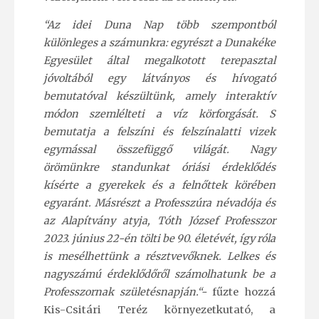
“Az idei Duna Nap több szempontból
különleges a számunkra: egyrészt a Dunakéke
Egyesület által megalkotott terepasztal
jóvoltából egy látványos és hívogató
bemutatóval készültünk, amely interaktív
módon szemlélteti a víz körforgását. S
bemutatja a felszíni és felszínalatti vizek
egymással összefüggő világát. Nagy
örömünkre standunkat óriási érdeklődés
kísérte a gyerekek és a felnőttek körében
egyaránt. Másrészt a Professzúra névadója és
az Alapítvány atyja, Tóth József Professzor
2023. június 22-én tölti be 90. életévét, így róla
is mesélhettünk a résztvevőknek. Lelkes és
nagyszámú érdeklődőről számolhatunk be a
Professzornak születésnapján.“-
fűzte hozzá
Kis-Csitári Teréz környezetkutató, a