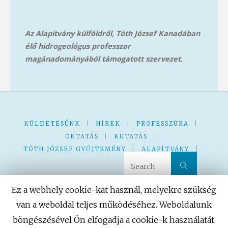
Az Alapítvány külföldről, Tóth József Kanadában
élő hidrogeológus professzor
magánadományából támog
atott szervezet.
KÜLDETÉSÜNK
|
HÍREK
|
PROFESSZÚRA
|
OKTATÁS
|
KUTATÁS
|
TÓTH JÓZSEF GYŰJTEMÉNY
|
ALAPÍTVÁNY
|
Search 
Search
KVÍZ – JÁTÉK
|
|
Ez a webhely cookie-kat használ, melyekre szükség
van a weboldal teljes működéséhez. Weboldalunk
böngészésével Ön elfogadja a cookie-k használatát.
Powered by
Fluida
&
WordPress.