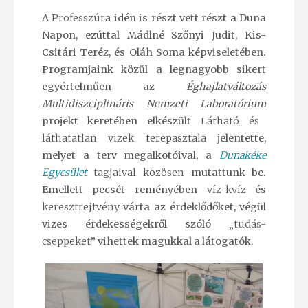
A
Professzúra
idén is részt vett részt a Duna
Napon, ezúttal Mádlné Szőnyi Judit, Kis-
Csitári Teréz, és Oláh Soma képviseletében.
Programjaink közül a legnagyobb sikert
egyértelműen az
Éghajlatváltozás
Multidiszciplináris Nemzeti Laboratórium
projekt keretében elkészült
Látható és
láthatatlan vizek terepasztala
jelentette,
melyet a terv megalkotóival, a
Dunakéke
Egyesület
tagjaival közösen
mutattunk be.
Emellett pecsét reményében
víz-kvíz
és
keresztrejtvény
várta az érdeklődőket, végül
vizes érdekességekről szóló
„tudás-
cseppeket”
vihettek magukkal a látogatók.