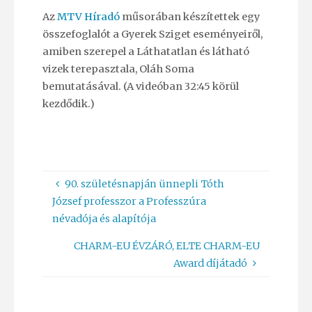
Az
MTV Híradó
műsorában készítettek egy
összefoglalót a Gyerek Sziget eseményeiről,
amiben szerepel a Láthatatlan és látható
vizek terepasztala, Oláh Soma
bemutatásával. (A videóban 32:45 körül
kezdődik.)
90. születésnapján ünnepli Tóth
József professzor a Professzúra
névadója és alapítója
CHARM-EU ÉVZÁRÓ, ELTE CHARM-EU
Award díjátadó