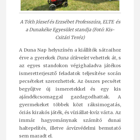
A Tóth József és Erzsébet Professzúra, ELTE és
a Dunakéke Egyesület standja (
Fotó: Kis-
Csitári Teréz)
A Duna Nap helyszínén a kiállítók sátraihoz
érve a gyerekek
Duna útlevelet
vehettek át, s
az egyes standokon végighaladva játékos
ismeretterjesztő feladatok teljesítése során
pecséteket szerezhettek. Az összes pecsétet
begyűjtve új ismeretekkel és egy kis
ajándékcsomaggal gazdagodhattak. A
gyermekeket többek közt ráksimogatás,
óriás kirakós játék, és víziállat-kvíz várta. Az
immár hagyománynak számító dunai
haltepelítés, illetve árvízvédelmi bemutató
sem maradt el.