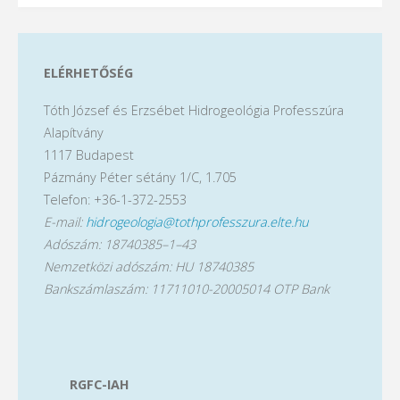
ELÉRHETŐSÉG
Tóth József és Erzsébet Hidrogeológia Professzúra
Alapítvány
1117 Budapest
Pázmány Péter sétány 1/C, 1.705
Telefon: +36-1-372-2553
E-mail:
hidrogeologia@tothprofesszura.elte.hu
Adószám: 18740385–1–43
Nemzetközi adószám: HU 18740385
Bankszámlaszám: 11711010-20005014 OTP Bank
RGFC-IAH