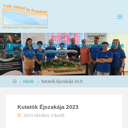
T
Ó
T
H
J
Ó
Z
S
E
F
É
S
E
R
Z
S
É
B
E
T
H
I
D
R
O
G
E
O
L
Ó
G
I
A
P
R
O
F
E
S
S
Z
Ú
R
A
A
L
A
P
Í
T
V
Á
N
Y
Home
Hírek
Kutatók Éjszakája 2023
Kutatók Éjszakája 2023
2023 október 3, kedd