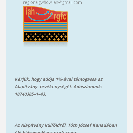
regionalgwflow.iah@gmail.com
Kérjük, hogy adója 1%-ával támogassa az
Alapítvány tevékenységét. Adószámunk:
18740385–1–43.
Az Alapítvány külföldről, Tóth József Kanadában
élő hidrogeológus professzor