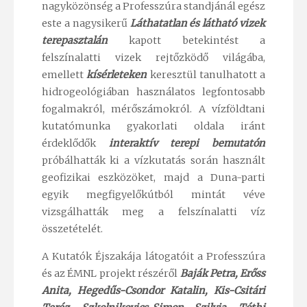
nagyközönség a Professzúra standjánál egész
este a nagysikerű
Láthatatlan és látható vizek
terepasztalán
kapott betekintést a
felszínalatti vizek rejtőzködő világába,
emellett
kísérleteken
keresztül tanulhatott a
hidrogeológiában használatos legfontosabb
fogalmakról, mérőszámokról. A vízföldtani
kutatómunka gyakorlati oldala iránt
érdeklődők
interaktív terepi bemutatón
próbálhatták ki a vízkutatás során használt
geofizikai eszközöket, majd a Duna-parti
egyik megfigyelőkútból mintát véve
vizsgálhatták meg a felszínalatti víz
összetételét.
A Kutatók Éjszakája látogatóit a Professzúra
és az ÉMNL projekt részéről
Baják Petra, Erőss
Anita, Hegedűs-Csondor Katalin, Kis-Csitári