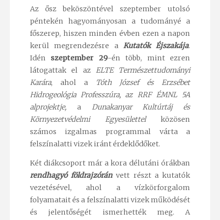
Az ősz beköszöntével szeptember utolsó
péntekén hagyományosan a tudományé a
főszerep, hiszen minden évben ezen a napon
kerül megrendezésre a
Kutatók Éjszakája
.
Idén
szeptember 29
-én több, mint ezren
látogattak el az
ELTE Természettudományi
Karára
, ahol a
Tóth József és Erzsébet
Hidrogeológia Professzúra, az RRF ÉMNL 5A
alprojektje,
a
Dunakanyar Kultúrtáj és
Környezetvédelmi Egyesülettel
közösen
számos izgalmas programmal várta a
felszínalatti vizek iránt érdeklődőket.
Két diákcsoport már a kora délutáni órákban
rendhagyó földrajzórán
vett részt a kutatók
vezetésével, ahol a vízkörforgalom
folyamatait és a felszínalatti vizek működését
és jelentőségét ismerhették meg. A