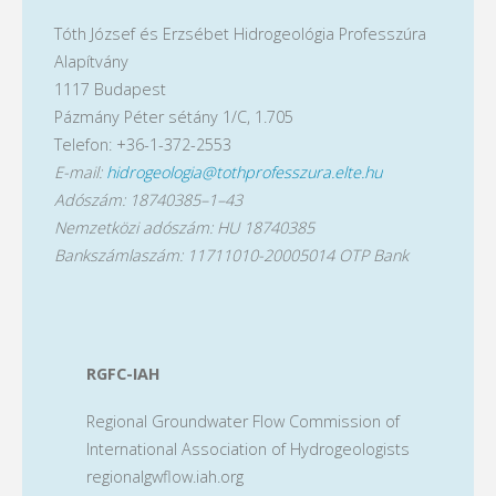
Tóth József és Erzsébet Hidrogeológia Professzúra
Alapítvány
1117 Budapest
Pázmány Péter sétány 1/C, 1.705
Telefon: +36-1-372-2553
E-mail:
hidrogeologia@tothprofesszura.elte.hu
Adószám: 18740385–1–43
Nemzetközi adószám: HU 18740385
Bankszámlaszám: 11711010-20005014 OTP Bank
RGFC-IAH
Regional Groundwater Flow Commission of
International Association of Hydrogeologists
regionalgwflow.iah.org