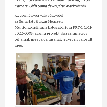
Teréz, Szkolnikovics-Simon Szilvia, Tóthi
Tamara, Oláh Soma és Szijártó Márk
várták.
Az eseményen való részvétel
az Éghajlatváltozás Nemzeti
Multidiszciplináris Laboratórium RRF-2.3.1-21-
2022-00014 számú projekt disszeminációs
céljainak megvalósításának jegyében valósult
meg.