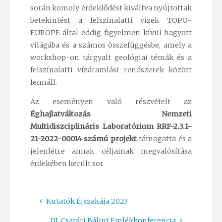
során komoly érdeklődést kiváltva nyújtottak
betekintést a felszínalatti vizek TOPO-
EUROPE által eddig figyelmen kívül hagyott
világába és a számos összefüggésbe, amely a
workshop-on tárgyalt geológiai témák és a
felszínalatti vízáramlási rendszerek között
fennáll.
Az eseményen való részvételt az
Éghajlatváltozás Nemzeti
Multidiszciplináris Laboratórium RRF-2.3.1-
21-2022-00014 számú projekt
támogatta és a
jelenlétre annak céljainak megvalósítása
érdekében került sor.
Kutatók Éjszakája 2023
III. Csatári Bálint Emlékkonferencia