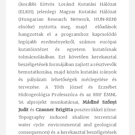
(korábbi Eötvös Loránd Kutatási Hálózat
(ELKH), jelenlegi Magyar Kutatási Hálózat
(Hungarian Research Network, HUN-REN)
elnöke) nyitotta meg, majd előadások
hangzottak el a programhoz kapcsolódó
legújabb eredményekről, számos európai
kutatóintézet és egyetem kutatóinak
tolmácsolásában. Ezt követően kerekasztal
beszélgetések formájában zajlott a résztvevők
bemutatkozása, majd közös kutatási irányok
és pályázati lehetőségek mérlegelése és
tervezése. A Tóth József és Erzsébet
Hidrogeológia Professzúra és az RRF ÉMNL
5A alprojekt munkatársai,
Mádlné Szőnyi
Judit
és
Czauner Brigitta
poszterükkel (címe:
Topography induced shallow terrestrial
water cycle: environmental and geological
consequences) és a kerekasztal beszélgetések