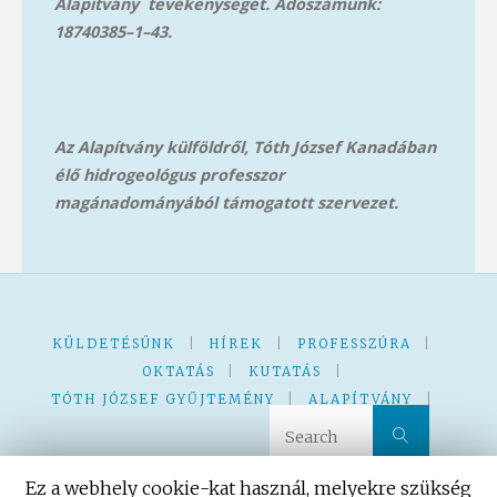
Alapítvány tevékenységét. Adószámunk:
18740385–1–43.
Az Alapítvány külföldről, Tóth József Kanadában
élő hidrogeológus professzor
magánadományából támog
atott szervezet.
KÜLDETÉSÜNK
|
HÍREK
|
PROFESSZÚRA
|
OKTATÁS
|
KUTATÁS
|
TÓTH JÓZSEF GYŰJTEMÉNY
|
ALAPÍTVÁNY
|
Search 
Search
KVÍZ – JÁTÉK
|
|
Ez a webhely cookie-kat használ, melyekre szükség