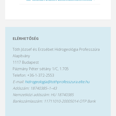
ELÉRHETŐSÉG
Tóth József és Erzsébet Hidrogeológia Professzúra
Alapítvány
1117 Budapest
Pázmány Péter sétány 1/C, 1.705
Telefon: +36-1-372-2553
E-mail:
hidrogeologia@tothprofesszura.elte.hu
Adószám: 18740385–1–43
Nemzetközi adószám: HU 18740385
Bankszámlaszám: 11711010-20005014 OTP Bank