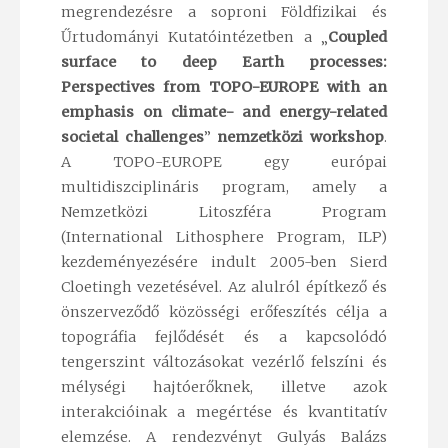
megrendezésre a soproni Földfizikai és
Űrtudományi Kutatóintézetben a „
Coupled
surface to deep Earth processes:
Perspectives from TOPO-EUROPE with an
emphasis on climate- and energy-related
societal challenges
”
nemzetközi workshop
.
A TOPO-EUROPE egy európai
multidiszciplináris program, amely a
Nemzetközi Litoszféra Program
(International Lithosphere Program, ILP)
kezdeményezésére indult 2005-ben Sierd
Cloetingh vezetésével. Az alulról építkező és
önszerveződő közösségi erőfeszítés célja a
topográfia fejlődését és a kapcsolódó
tengerszint változásokat vezérlő felszíni és
mélységi hajtóerőknek, illetve azok
interakcióinak a megértése és kvantitatív
elemzése. A rendezvényt Gulyás Balázs