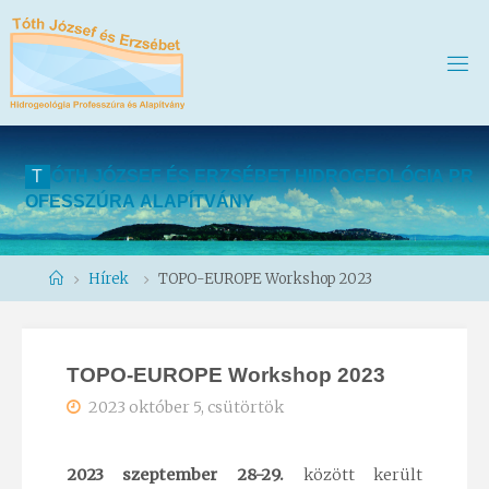
T
Ó
T
H
J
Ó
Z
S
E
F
É
S
E
R
Z
S
É
B
E
T
H
I
D
R
O
G
E
O
L
Ó
G
I
A
P
R
O
F
E
S
S
Z
Ú
R
A
A
L
A
P
Í
T
V
Á
N
Y
Home
Hírek
TOPO-EUROPE Workshop 2023
TOPO-EUROPE Workshop 2023
2023 október 5, csütörtök
2023 szeptember 28-29.
között került