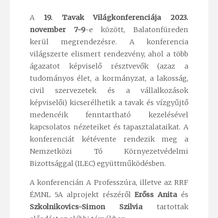
A
19. Tavak Világkonferenciája 2023.
november 7-9
-e között, Balatonfüreden
kerül megrendezésre. A konferencia
világszerte elismert rendezvény, ahol a több
ágazatot képviselő résztvevők (azaz a
tudományos élet, a kormányzat, a lakosság,
civil szervezetek és a vállalkozások
képviselői) kicserélhetik a tavak és vízgyűjtő
medencéik fenntartható kezelésével
kapcsolatos nézeteiket és tapasztalataikat. A
konferenciát kétévente rendezik meg a
Nemzetközi Tó Környezetvédelmi
Bizottsággal (ILEC) együttműködésben.
A konferencián A Professzúra, illetve az RRF
ÉMNL 5A alprojekt részéről
Erőss Anita
és
Szkolnikovics-Simon Szilvia
tartottak