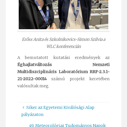
Erőss Anita és Szkolnikovics-Simon Szilvia a
WLC konferencián
A bemutatott kutatási eredmények az
Éghajlatváltozás Nemzeti
Multidiszciplináris Laboratórium RRF-2.3.1-
21-2022-00014
számú projekt keretében
valósultak meg.
Siker az Egyetemi Kiválósági Alap
pályázaton
49. Meteorológiai Tudományos Napok