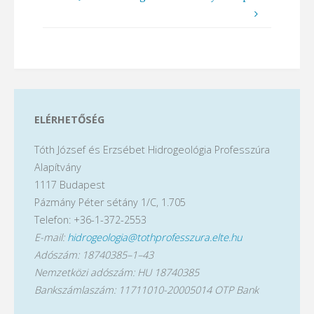
ELÉRHETŐSÉG
Tóth József és Erzsébet Hidrogeológia Professzúra
Alapítvány
1117 Budapest
Pázmány Péter sétány 1/C, 1.705
Telefon: +36-1-372-2553
E-mail:
hidrogeologia@tothprofesszura.elte.hu
Adószám: 18740385–1–43
Nemzetközi adószám: HU 18740385
Bankszámlaszám: 11711010-20005014 OTP Bank