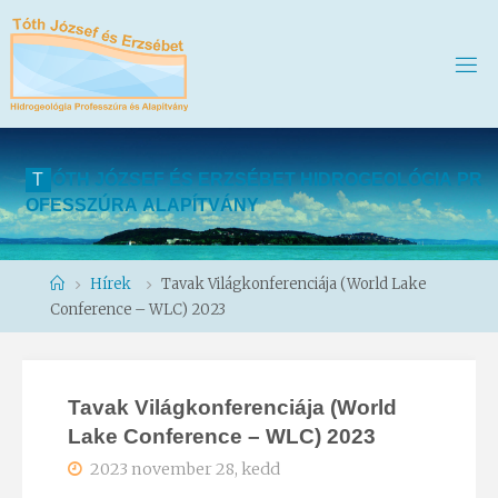
T
Ó
T
H
J
Ó
Z
S
E
F
É
S
E
R
Z
S
É
B
E
T
H
I
D
R
O
G
E
O
L
Ó
G
I
A
P
R
O
F
E
S
S
Z
Ú
R
A
A
L
A
P
Í
T
V
Á
N
Y
Home
Hírek
Tavak Világkonferenciája (World Lake
Conference – WLC) 2023
Tavak Világkonferenciája (World
Lake Conference – WLC) 2023
2023 november 28, kedd