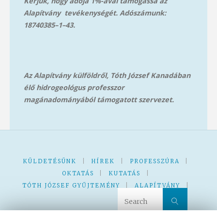
Kérjük, hogy adója 1%-ával támogassa az
Alapítvány tevékenységét. Adószámunk:
18740385–1–43.
Az Alapítvány külföldről, Tóth József Kanadában
élő hidrogeológus professzor
magánadományából támog
atott szervezet.
KÜLDETÉSÜNK
|
HÍREK
|
PROFESSZÚRA
|
OKTATÁS
|
KUTATÁS
|
TÓTH JÓZSEF GYŰJTEMÉNY
|
ALAPÍTVÁNY
|
Search 
Search