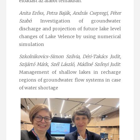
előadást az alábbi témákban.
Anita Erőss, Petra Baják, András Csepregi, Péter
Szabó
: Investigation of groundwater
discharge and projection of future lake level
changes of Lake Velence by using numerical
simulation
Szkolnikovics-Simon Szilvia, Déri-Takács Judit,
Szijártó Márk, Szél László, Mádlné Szőnyi Judit
:
Management of shallow lakes in recharge
regions of groundwater flow systems in case
of water shortage