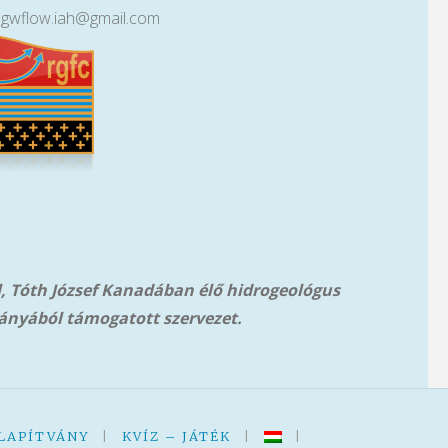
lgwflow.iah@gmail.com
l, Tóth József Kanadában élő hidrogeológus
ányából támog
atott szervezet.
LAPÍTVÁNY
|
KVÍZ – JÁTÉK
|
|