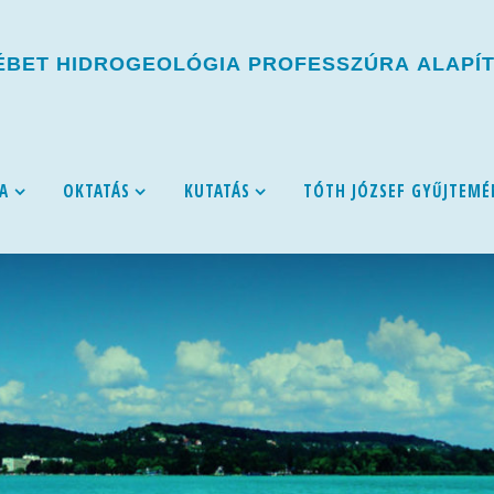
É
B
E
T
H
I
D
R
O
G
E
O
L
Ó
G
I
A
P
R
O
F
E
S
S
Z
Ú
R
A
A
L
A
P
Í
A
OKTATÁS
KUTATÁS
TÓTH JÓZSEF GYŰJTEMÉ