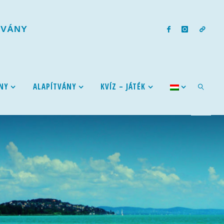
T
V
Á
N
Y
NY
ALAPÍTVÁNY
KVÍZ – JÁTÉK
SEARCH