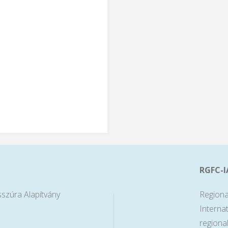
RGFC-I
sszúra Alapítvány
Regiona
Interna
regiona