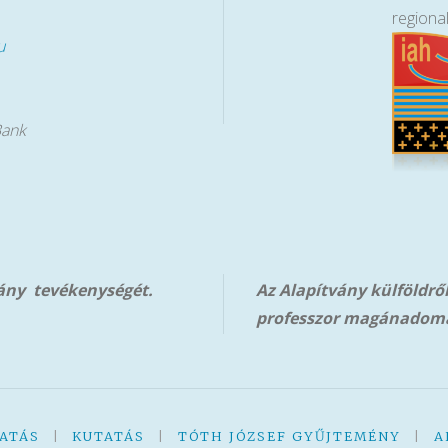
regiona
u
Bank
vány tevékenységét.
Az Alapítvány külföldrő
professzor magánadom
ATÁS
|
KUTATÁS
|
TÓTH JÓZSEF GYŰJTEMÉNY
|
A