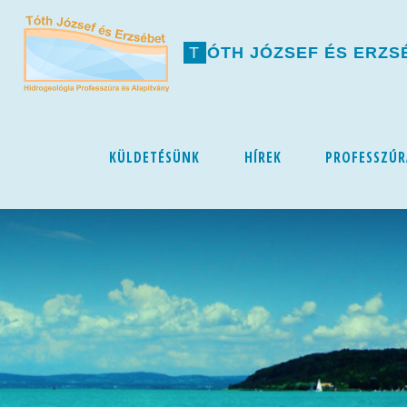
T
Ó
T
H
J
Ó
Z
S
E
F
É
S
E
R
Z
S
Skip
KÜLDETÉSÜNK
HÍREK
PROFESSZÚR
to
content