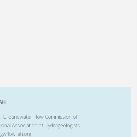
AH
l Groundwater Flow Commission of
tional Association of Hydrogeologists
lgwflow.iah.org