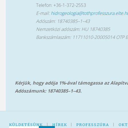
Telefon: +36-1-372-2553
E-mail:
hidrogeologia@tothprofesszura.elte.h
Adószám: 18740385–1–43
Nemzetközi adószám: HU 18740385
Bankszámlaszám: 11711010-20005014 OTP 
Kérjük, hogy adója 1%-ával támogassa az Alapít
Adószámunk: 18740385–1–43.
KÜLDETÉSÜNK
|
HÍREK
|
PROFESSZÚRA
|
OKT