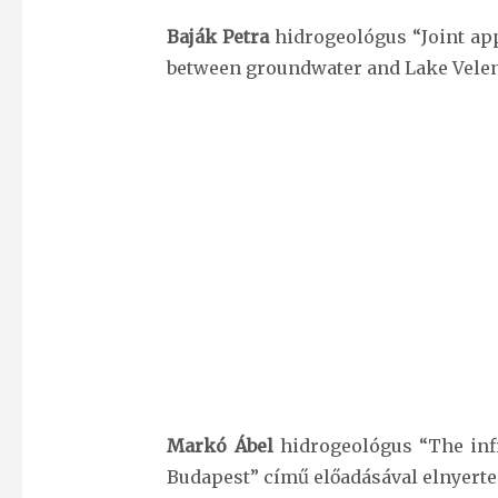
Baják Petra
hidrogeológus “Joint app
between groundwater and Lake Velen
Markó Ábel
hidrogeológus “The infi
Budapest” című előadásával elnyerte