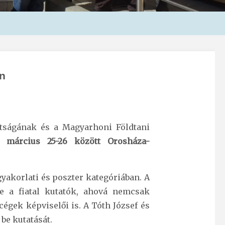
án
ttságának és a Magyarhoni Földtani
. március 25-26 között Orosháza-
gyakorlati és poszter kategóriában. A
e a fiatal kutatók, ahová nemcsak
égek képviselői is. A Tóth József és
be kutatását.