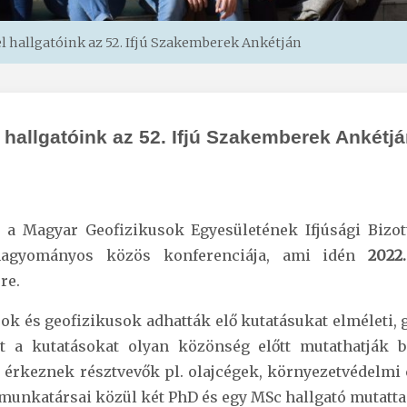
el hallgatóink az 52. Ifjú Szakemberek Ankétján
l hallgatóink az 52. Ifjú Szakemberek Ankétj
) a Magyar Geofizikusok Egyesületének Ifjúsági Bizo
k hagyományos közös konferenciája, ami idén
2022
re.
ok és geofizikusok adhatták elő kutatásukat elméleti, 
t a kutatásokat olyan közönség előtt mutathatják b
s érkeznek résztvevők pl. olajcégek, környezetvédelmi c
munkatársai közül két PhD és egy MSc hallgató mutatta 