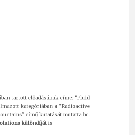
iában tartott előadásának címe: “Fluid
almazott kategóriában a “Radioactive
Mountains” című kutatását mutatta be.
Solutions különdíját
is.