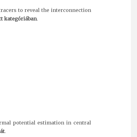
acers to reveal the interconnection
ott kategóriában
.
mal potential estimation in central
át
.