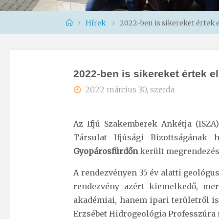
Home
Hírek
2022-ben is sikereket értek 
2022-ben is sikereket értek e
2022 március 30, szerda
Az Ifjú Szakemberek Ankétja (ISZA
Társulat Ifjúsági Bizottságána
Gyopárosfürdőn
került megrendezés
A rendezvényen 35 év alatti geológus
rendezvény azért kiemelkedő, mer
akadémiai, hanem ipari területről i
Erzsébet Hidrogeológia Professzúra 