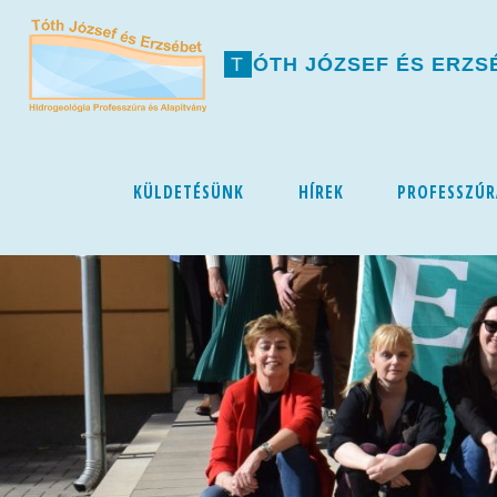
T
Ó
T
H
J
Ó
Z
S
E
F
É
S
E
R
Z
S
Skip
KÜLDETÉSÜNK
HÍREK
PROFESSZÚR
to
content