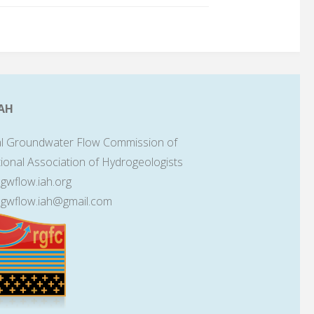
AH
l Groundwater Flow Commission of
tional Association of Hydrogeologists
lgwflow.iah.org
lgwflow.iah@gmail.com