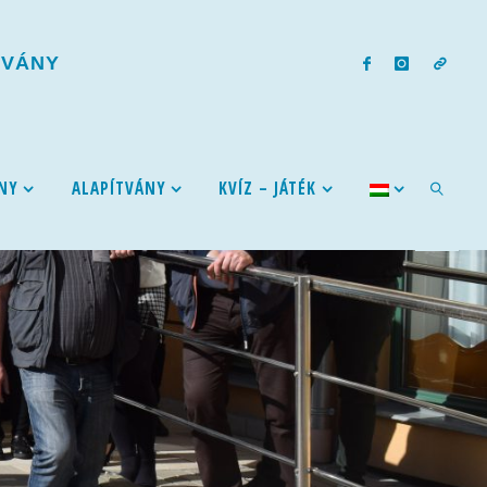
T
V
Á
N
Y
NY
ALAPÍTVÁNY
KVÍZ – JÁTÉK
SEARCH