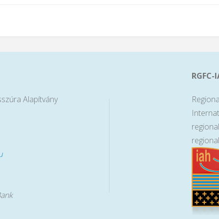
RGFC-I
sszúra Alapítvány
Regiona
Interna
regiona
regiona
u
Bank