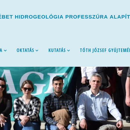
É
B
E
T
H
I
D
R
O
G
E
O
L
Ó
G
I
A
P
R
O
F
E
S
S
Z
Ú
R
A
A
L
A
P
Í
A
OKTATÁS
KUTATÁS
TÓTH JÓZSEF GYŰJTEMÉ