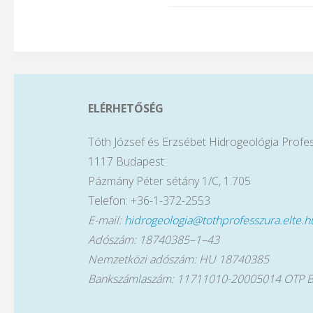
ELÉRHETŐSÉG
Tóth József és Erzsébet Hidrogeológia Profe
1117 Budapest
Pázmány Péter sétány 1/C, 1.705
Telefon: +36-1-372-2553
E-mail:
hidrogeologia@tothprofesszura.elte.h
Adószám: 18740385–1–43
Nemzetközi adószám: HU 18740385
Bankszámlaszám: 11711010-20005014 OTP 