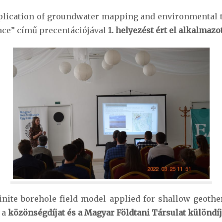
lication of groundwater mapping and environmental tr
ce” című precentációjával
1. helyezést ért el alkalmaz
nite borehole field model applied for shallow geother
 a
közönségdíjat és a Magyar Földtani Társulat különdíj