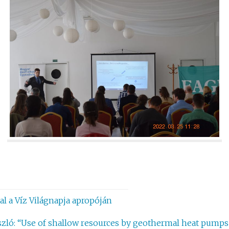
al a Víz Világnapja apropóján
ló: “Use of shallow resources by geothermal heat pumps 