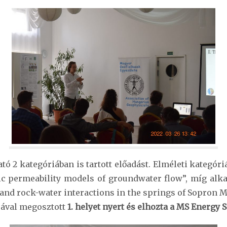
ató 2 kategóriában is tartott előadást. Elméleti kategór
ic permeability models of groundwater flow”, míg alk
 and rock-water interactions in the springs of Sopron 
ásával megosztott
1. helyet nyert és elhozta a MS Energy 