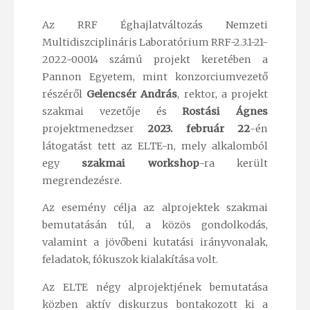
Az RRF Éghajlatváltozás Nemzeti
Multidiszciplináris Laboratórium RRF-2.3.1-21-
2022-00014 számú projekt keretében a
Pannon Egyetem, mint konzorciumvezető
részéről
Gelencsér András
, rektor, a projekt
szakmai vezetője és
Rostási Ágnes
projektmenedzser
2023. február 22
-én
látogatást tett az ELTE-n, mely alkalomból
egy
szakmai workshop
-ra került
megrendezésre.
Az esemény célja az alprojektek szakmai
bemutatásán túl, a közös gondolkodás,
valamint a jövőbeni kutatási irányvonalak,
feladatok, fókuszok kialakítása volt.
Az ELTE négy alprojektjének bemutatása
közben aktív diskurzus bontakozott ki a