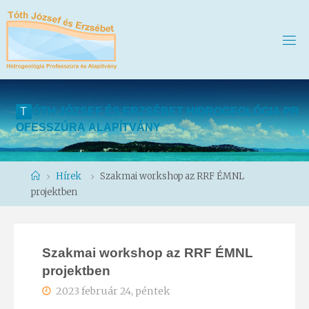
T
Ó
T
H
J
Ó
Z
S
E
F
É
S
E
R
Z
S
É
B
E
T
H
I
D
R
O
G
E
O
L
Ó
G
I
A
P
R
O
F
E
S
S
Z
Ú
R
A
A
L
A
P
Í
T
V
Á
N
Y
Home
Hírek
Szakmai workshop az RRF ÉMNL
projektben
Szakmai workshop az RRF ÉMNL
projektben
2023 február 24, péntek