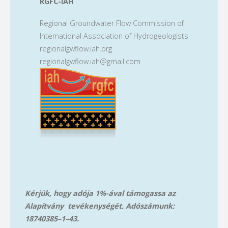
RGFC-IAH
Regional Groundwater Flow Commission of
International Association of Hydrogeologists
regionalgwflow.iah.org
regionalgwflow.iah@gmail.com
Kérjük, hogy adója 1%-ával támogassa az
Alapítvány tevékenységét. Adószámunk:
18740385–1–43.