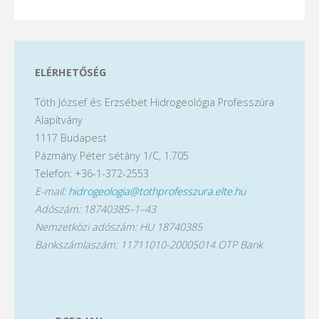
ELÉRHETŐSÉG
Tóth József és Erzsébet Hidrogeológia Professzúra
Alapítvány
1117 Budapest
Pázmány Péter sétány 1/C, 1.705
Telefon: +36-1-372-2553
E-mail:
hidrogeologia@tothprofesszura.elte.hu
Adószám: 18740385–1–43
Nemzetközi adószám: HU 18740385
Bankszámlaszám: 11711010-20005014 OTP Bank