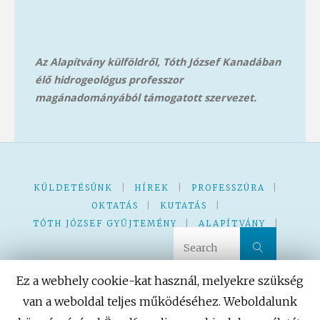
Az Alapítvány külföldről, Tóth József Kanadában
élő hidrogeológus professzor
magánadományából támog
atott szervezet.
KÜLDETÉSÜNK
|
HÍREK
|
PROFESSZÚRA
|
OKTATÁS
|
KUTATÁS
|
TÓTH JÓZSEF GYŰJTEMÉNY
|
ALAPÍTVÁNY
|
Search 
Search
KVÍZ – JÁTÉK
|
|
Ez a webhely cookie-kat használ, melyekre szükség
van a weboldal teljes működéséhez. Weboldalunk