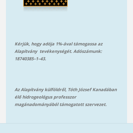
Kérjük, hogy adója 1%-ával támogassa az
Alapítvány tevékenységét. Adószámunk:
18740385–1–43.
Az Alapítvány külföldről, Tóth József Kanadában
élő hidrogeológus professzor
magánadományából támog
atott szervezet.