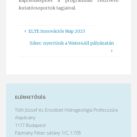
kapcsolatépítés a programban résztvevő
kutatócsoportok tagjaival.
ELTE Innovációs Nap 2023
Siker: nyertünk a Water4All pályázatán
ELÉRHETŐSÉG
Tóth József és Erzsébet Hidrogeológia Professzúra
Alapítvány
1117 Budapest
Pázmány Péter sétány 1/C, 1.705