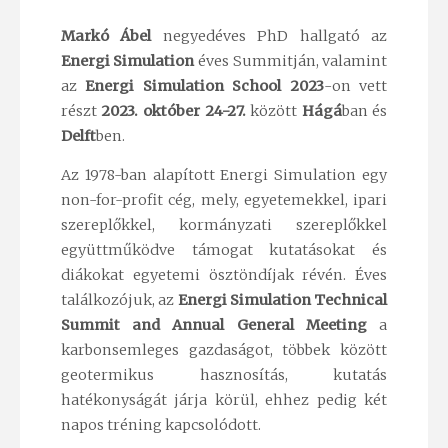
Markó Ábel
negyedéves PhD hallgató az
Energi Simulation
éves Summitján, valamint
az
Energi Simulation School 2023
-on vett
részt
2023. október 24-27.
között
Hágá
ban és
Delft
ben.
Az 1978-ban alapított Energi Simulation egy
non-for-profit cég, mely, egyetemekkel, ipari
szereplőkkel, kormányzati szereplőkkel
együttműködve támogat kutatásokat és
diákokat egyetemi ösztöndíjak révén. Éves
találkozójuk, az
Energi Simulation Technical
Summit and Annual General Meeting
a
karbonsemleges gazdaságot, többek között
geotermikus hasznosítás, kutatás
hatékonyságát járja körül, ehhez pedig két
napos tréning kapcsolódott.