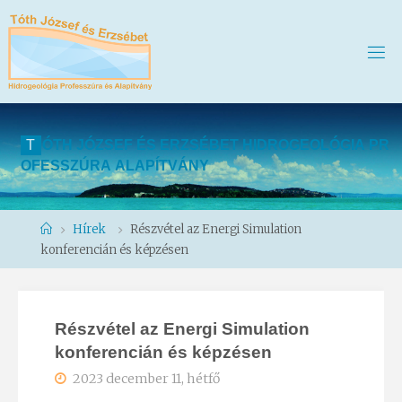
T
Ó
T
H
J
Ó
Z
S
E
F
É
S
E
R
Z
S
É
B
E
T
H
I
D
R
O
G
E
O
L
Ó
G
I
A
P
R
O
F
E
S
S
Z
Ú
R
A
A
L
A
P
Í
T
V
Á
N
Y
Home
Hírek
Részvétel az Energi Simulation
konferencián és képzésen
Részvétel az Energi Simulation
konferencián és képzésen
2023 december 11, hétfő