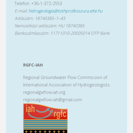
Telefon: +36-1-372-2553
E-mail:
hidrogeologia@tothprofesszura.elte.hu
Adószám: 18740385–1–43
Nemzetközi adószám: HU 18740385
Bankszámlaszám: 11711010-20005014 OTP Bank
RGFC-IAH
Regional Groundwater Flow Commission of
International Association of Hydrogeologists
regionalgwflow.iah.org
regionalgwflow.iah@gmail.com